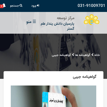
031-91009701
ورود
جستجو
۶
مرکز توسعه
☰
منو
پارسیان دانش پندار علم
گستر
خانه
گواهینامه ها
گواهینامه جیبی
گواهینامه جیبی