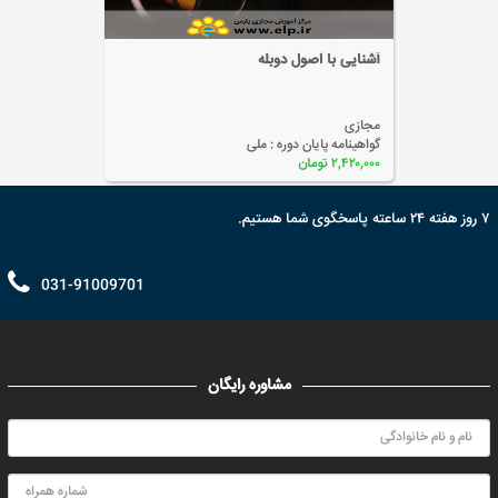
آشنایی با اصول دوبله
آ
مجازی
م
گواهینامه پایان دوره :
ملی
گ
۲,۴۲۰,۰۰۰ تومان
۰۰
۷ روز هفته ۲۴ ساعته پاسخگوی شما هستیم.
031-91009701
مشاوره رایگان