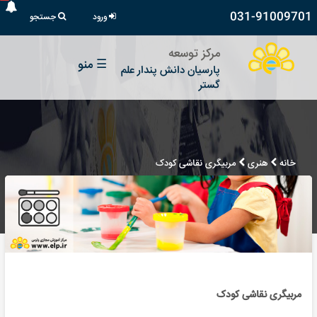
031-91009701
ورود
جستجو
مرکز توسعه
☰
منو
پارسیان دانش پندار علم
گستر
خانه
هنری
مربیگری نقاشی کودک
مربیگری نقاشی کودک