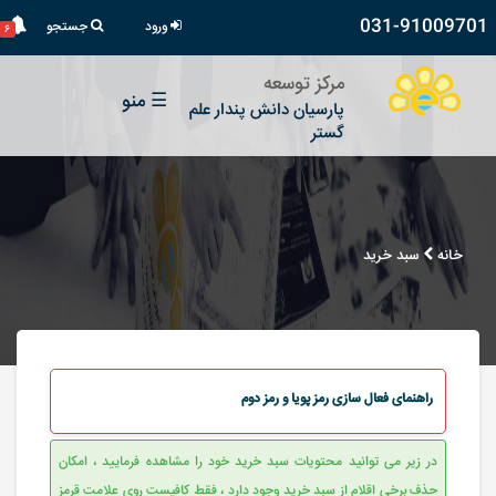
031-91009701
ورود
جستجو
۶
مرکز توسعه
☰
منو
پارسیان دانش پندار علم
گستر
خانه
سبد خرید
راهنمای فعال سازی رمز پویا و رمز دوم
در زیر می توانید محتویات سبد خرید خود را مشاهده فرمایید ، امکان
حذف برخی اقلام از سبد خرید وجود دارد ، فقط کافیست روی علامت قرمز