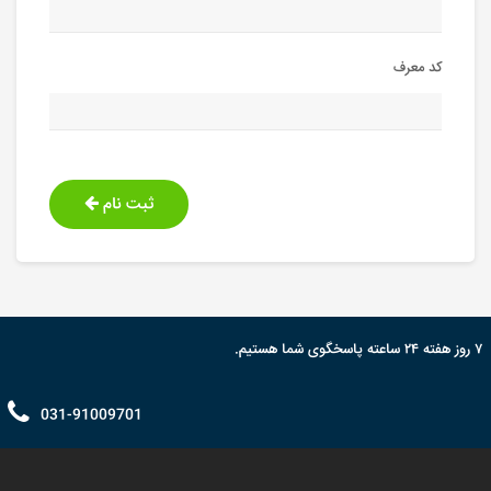
کد معرف
ثبت نام
۷ روز هفته ۲۴ ساعته پاسخگوی شما هستیم.
031-91009701