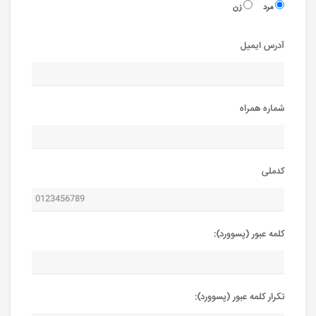
مرد
زن
آدرس ایمیل
شماره همراه
کدملی
کلمه عبور (پسوورد):
تکرار کلمه عبور (پسوورد):