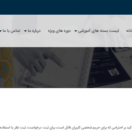
انه
لیست بسته های آموزشی
دوره های ویژه
درباره ما
تماس با ما
تلگرام
امپیوتر
رداخت و استرداد وجه
پارس در تلگرام
لیست کل بسته های آموزشی
آپارات
 و شیلات
یات مشتریان
پارس در آپارات
جستجوی بسته آموزشی
 مقررات
و عمران
صوصی
 متالورژی ، صنایع
 مرکز
رهای کاربردی
گواهینامه های ملی
سی
استعلام آنلاین گواهینامه ملی
استعلام مکتوب گواهینامه ملی
 بر احترامی که برای حریم شخصی کاربران قائل است، برای ثبت درخواست، ثبت نظر یا استفاده از