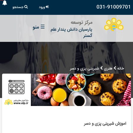
031-91009701
ورود
جستجو
مرکز توسعه
☰
منو
پارسیان دانش پندار علم
گستر
خانه
هنری
شیرینی پزی و دسر
آموزش شیرینی پزی و دسر