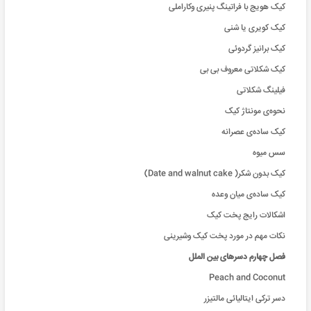
کیک هویج با فراتینگ پنیری وکاراملی
کیک کویری یا شنی
کیک برانیز گردوئی
کیک شکلاتی معروف بی بی
فیلینگ شکلاتی
نحوه‌ی مونتاژ کیک
کیک ساده‌ی عصرانه
سس میوه
کیک بدون شکر( Date and walnut cake)
کیک ساده‌ی میان وعده
اشکالات رایج پخت کیک
نکات مهم در مورد پخت کیک وشیرینی
فصل چهارم دسرهای بین الملل
Peach and Coconut
دسر ترکی ایتالیائی مالتیزر