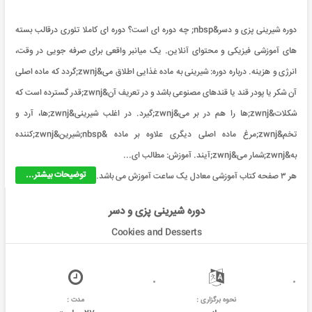
دوره شیرینی پزی و دسر&nbsp; چه دوره ای است؟ دوره ای کاملا تئوری درقالب بسته
های آموزشی فیزیکی و محتوای آنلاین. یک میانبر واقعی برای صرفه جویی در وقت،
انرژی و هزینه. درباره دوره: شیرینی به ماده غذایی اطلاق می&zwnj;گردد که ماده اصلی
آن شکر یا پودر قند یا قندهای مصنوعی باشد و در تعریف آن&zwnj;قدر گسترده است که
شکلات&zwnj;ها را هم در بر می&zwnj;گیرد. در اغلب شیرینی&zwnj;ها، آرد و
تخم&zwnj;مرغ ماده اصلی دیگری علاوه بر ماده &nbsp;شیرین&zwnj;کننده
به&zwnj;شمار می&zwnj;آیند. آموزش: مطالب ای...
توضیحات بیشتر...
هر ۳ صفحه کتاب آموزشی معادل یک ساعت آموزش می باشد.
دوره شیرینی پزی و دسر
Cookies and Desserts
نحوه برگزاری :
مدت :