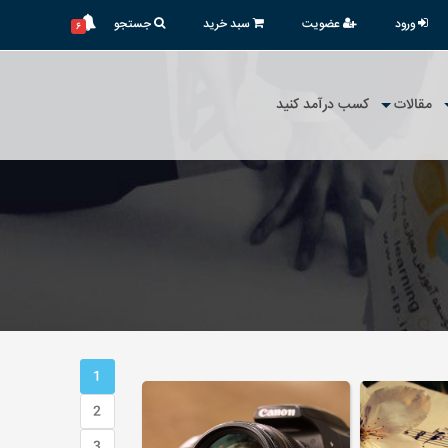
ورود
عضویت
سبد خرید
جستجو
۶
مقالات
کسب درآمد کنید
1
2
3