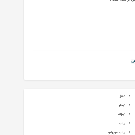
قی
دهل
دوتار
دوزله
رباب
رباب سوپرانو