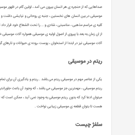
صداهایی که از حنجره ی هر انسان بیرون می آمد ، اولین گام در ظهور موس
موسیقی در بین انسان های نخستین ، جنبه ی روحانی و نیایشی داشت و هنگ
کلیه ی مراسم مذهبی ، مناسبتی ، شادی و .. را تحت الشعاع خود قرار داد 
از ان زمان به بعد با پیروی از اصول اولیه ی موسیقی همواره آلات موسیق
آلات موسیقی نیز در ابتدا از استخوان ، پوست ،روده ی حیوانات و تارهای
ریتم در موسیقی
یکی از عناصر مهم در موسیقی ریتم می باشد . ریتم و یادگیری آن برای تما
ریتم موسیقی ، مهمترین جز موسیقی می باشد ، که وجود آن باعث جلوراندن آ
میتوان ادعا کرد که بدون ریتم موسیقی به وجود نمی آید ، ممکن است که 
هست تا بتوان قطعه ی موسیقی زیبایی نواخت .
سلفژ چیست