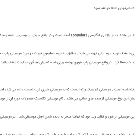
ه دانشپذیران اعطا خواهد نمود . .
موسیقی پاپ در معنای لفظ به لفظ آن به معنی موسیقی رایج و عامه پسند می باشد که از واژه ی 
 با هدف تولید سود مالی تهیه می شود . مطابق با تعریف سایمون فریت در مورد موسیقی پاپ ،
ار ، تولید هم معنا کرد . در واقع موسیقی پاپ طوری برنامه ریزی شده که برای همگان جذابیت داشته
CLASIOU) به معنای پرشکوه و شاهانه گرفته شده است . موسیقی کلاسیک واژه ایست که به موسیقی هنری غرب نسبت 
دایش این نوع موسیقی از سده های میانی می باشد . نام موسیقی کلاسیک معمولا به دوره ای از موس
سیقی از قیود و تقلید و... بود که نهایتا منجر به دیده شدن اصل موسیقی شد . در موسیقی نو
ی آن می باشد . در موسیقی دوره ی کلاسیک ، ملودیها به عنوان یک عنصر اساسی در متن موسیقی ج