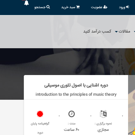
ورود
عضویت
سبد خرید
جستجو
مقالات
کسب درآمد کنید
دوره آشنایی با اصول تئوری موسیقی
introduction to the principles of music theory
نحوه برگزاری :
مدت :
گواهینامه پایان
مجازی
۶۰ ساعت
دوره: