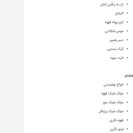
ژلــه رنگین کمان
کارامل
کرم بروله قهوه
موس شکلاتی
دسر پلمبیر
کیک بستنی
تارت میوه
هشتم
انواع نوشیدنی
میلک شیک قهوه
میلک شیک موز
میلک شیک پرتقال
قهوه تگری
لیمو تگری