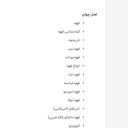
فصل چهارم
قهوه
گیاه شناسی قهوه
تاریخچه
قهوه سبز
قهوه بوداده
انواع قهوه
قهوه ترک
قهوه فرانسه
قهوه اسپرسو
قهوه موکا
آمریکانو (آمریکایی)
قهوه ماکیاتو (لکّه شیری)
کاپوچینو