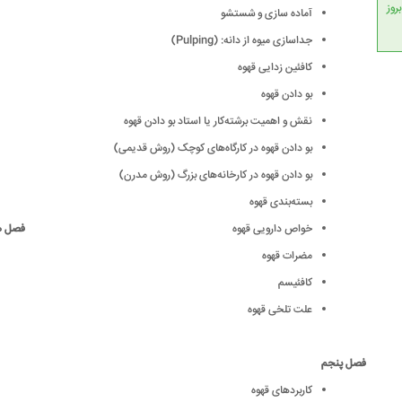
انداردهای جهانی، امکان بروز
آماده سازی و شستشو
جدا‌سازی میوه از دانه: (Pulping)
کافئین زدایی قهوه
بو دادن قهوه
نقش و اهمیت برشته‌کار یا استاد بو دادن قهوه
بو دادن قهوه در کارگاه‌های کوچک (روش قدیمی)
بو دادن قهوه در کارخانه‌های بزرگ (روش مدرن)
بسته‌بندی قهوه
خواص دارویی قهوه
فصل 
مضرات قهوه
کافئیسم
علت تلخی قهوه
فصل پنجم
کاربردهای قهوه