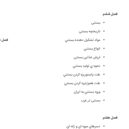
فصل ششم
بستنی
تاریخچه بستنی
مواد تشکيل دهنده بستني
فصل ن
انواع بستني
ارزش غذايى بستنى
نحوه ي توليد بستني
علت پاستوريزه کردن بستني
علت هموژنيزه کردن بستني
ورود بستني به ايران
بستنی در غرب
فصل هفتم
دسرهای میوه ای و ژله ای