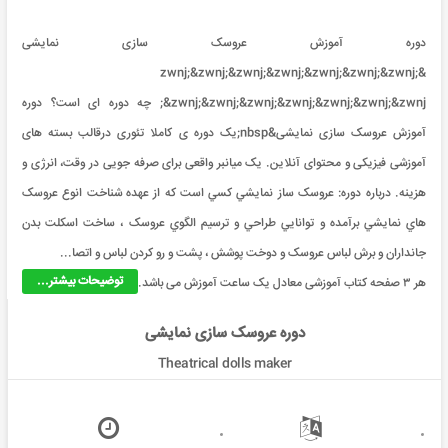
دوره آموزش عروسک سازی نمایشی
&zwnj;&zwnj;&zwnj;&zwnj;&zwnj;&zwnj;&zwnj;
&zwnj;&zwnj;&zwnj;&zwnj;&zwnj;&zwnj;&zwnj; چه دوره ای است؟ دوره
آموزش عروسک سازی نمایشی&nbsp;یک دوره ی کاملا تئوری درقالب بسته های
آموزشی فیزیکی و محتوای آنلاین. یک میانبر واقعی برای صرفه جویی در وقت، انرژی و
هزینه. درباره دوره: عروسک ساز نمايشي کسي است که از عهده شناخت انوع عروسک
هاي نمايشي برآمده و توانايي طراحي و ترسيم الگوي عروسک ، ساخت اسکلت بدن
جانداران و برش لباس عروسک و دوخت پوشش ، پشت و رو کردن لباس و اتصا...
توضیحات بیشتر...
هر ۳ صفحه کتاب آموزشی معادل یک ساعت آموزش می باشد.
دوره عروسک سازی نمایشی
Theatrical dolls maker