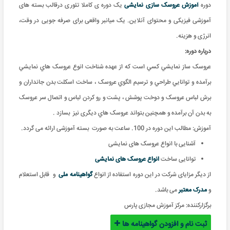
دوره
آموزش عروسک سازی نمایشی
یک
دوره ی کاملا تئوری درقالب بسته های
آموزشی فیزیکی و محتوای آنلاین. یک میانبر واقعی برای صرفه جویی در وقت،
انرژی و هزینه
.
درباره دوره:
عروسک ساز نمايشي کسي است که از عهده شناخت انوع عروسک هاي نمايشي
برآمده و توانايي طراحي و ترسيم الگوي عروسک ، ساخت اسکلت بدن جانداران و
برش لباس عروسک و دوخت پوشش ، پشت و رو کردن لباس و اتصال سر عروسک
به بدن آن برآمده و همچنين بتواند عروسک هاي دیگری نیز بسازد .
آموزش: مطالب این دوره در 100. ساعت به صورت بسته آموزشی ارائه می گردد
.
آشنایی با انواع عروسک های نمایشی
توانایی ساخت
انواع عروسک های نمایشی
از دیگر مزایای شرکت در این دوره استفاده از انواع
گواهینامه ملی
و
قابل استعلام
و
مدرک معتبر
می باشد.
برگزارکننده:
مرکز آموزش مجازی پارس
ثبت نام و افزودن گواهینامه ها