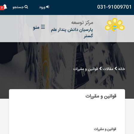
031-91009701
ورود
جستجو
۶
مرکز توسعه
☰
منو
پارسیان دانش پندار علم
گستر
خانه
مقالات
قوانین و مقررات
قوانین و مقررات
قوانین و مقررات