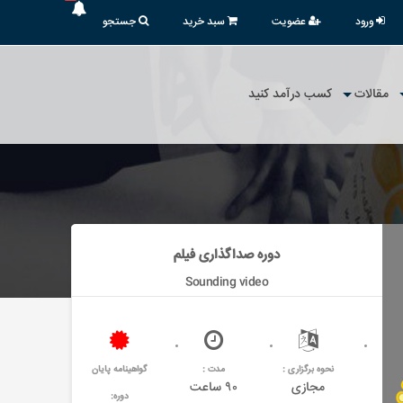
ورود
عضویت
سبد خرید
جستجو
مقالات
کسب درآمد کنید
دوره صداگذاری فیلم
Sounding video
نحوه برگزاری :
مدت :
گواهینامه پایان
مجازی
۹۰ ساعت
دوره: