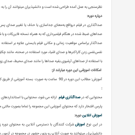
نظرسنجی به عمل آمده طراحی شده است و دانشپذیران میتوانند آن را به ص
درباره دوره:
صداگذاری در فیلم درواقع به‌معنای جداسازی یا حذف یا تغییر صدای پس‌زم
صداهای ضبط شده در هنگام فیلمبرداری که به همراه نسخه فاین‌کات و با شا
صداگذار براساس موقعیت زمانی و مکانی فیلم بایستی علاوه بر استفاده 
نفس‌نفس زدن کاراکترها و صدای اشیاء مورد استفاده در صحنه، مانند چکاو
با استفاده از صداهای آرشیوی بقیه صداها را مانند صدای محیط، صدای زوزه 
امکانات آموزشی این دوره عبارتند از
:
آموزش: مطالب این دوره در 90 ساعت به صورت بسته آموزشی از طریق کتاب و سی دی مالتی مدیا ارائه می گردد که پس از شرکت در آزمون تخصصی ویژه این دوره ارزشیابی صورت میگیرد و موفق به دریافت مدارک معتبر ویژه این دوره می شوید.
:
محتوایی که در
صداگذاری فیلم
ارائه می شود، محتوایی با استانداردها
پارس افتخار دارد که محتوای آموزشی این مجموعه را تماما بصورت مالتی مدی
آموزش آنلاین
دوره:
در این نوع
آموزش
شرکت کنندگان با دسترسی آنلاین به محتوای دوره ی 
دانشپذیران میتوانند به صورت آنلاین و بدون حضور در مجموعه در آزمون دو