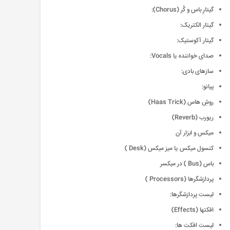
گیتارِ باس و کُر (Chorus):
گیتار الکتریک:
گیتار آکوستیک:
صدای خواننده یا Vocals:
سازهای بادی:
پیانو:
روشِ هاس (Haas Trick)
ریورب (Reverb)
میکس و ابزار آن
کنسول میکس یا میز میکس (Desk )
باس (Bus ) در میکسر
پردازشگرها (Processors )
لیست پردازشگرها:
افکت‍ها (Effects)
لیست افکت ها: