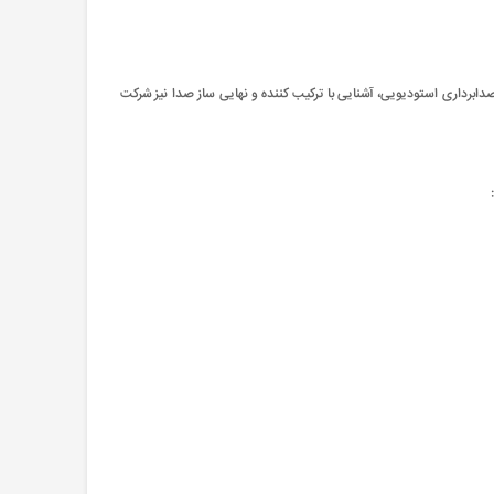
شنایی با تدوینگر فیلم با نرم افزار Edius، آشنایی با صدابرداری استودیویی، آشنایی با ترکیب کننده و نهایی ساز صدا نیز شرکت