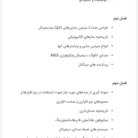
آکوستیک و استودیو
فصل دوم
طراحی صدا با سینتی سایزرهای آنالوگ ودیجیتال
تاریخچه سازهای الکترونیکی
انواع سینتی سایزر و پارامترهای آنها
صدای آنالوگ، دیجیتال وتکنولوژی
MIDI
پردازنده های سیگنال
فصل سوم
نمونه گیری از صداهای مورد نیاز جهت استفاده در نرم افزارها و
سمپلرهای نرم افزاری و سخت افزاری
تاریخچه صدابرداری
میکروفون ها،آمپلی فایرها،مانیتورینگ
سیستم های ضبط صدای دیجیتال