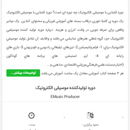
دوره آشنایی با موسیقی الکترونیک چه دوره ای است؟ دوره آشنایی با موسیقی الکترونیک
یک دوره ی کاملا تئوری درقالب بسته های آموزشی فیزیکی و محتوای آنلاین. یک میانبر
واقعی برای صرفه جویی در وقت، انرژی و هزینه. درباره دوره: توليد کننده موسيقیي
الکترونيک جزء گروه شغلي هنرهاي نمايشي مي باشد و وظايف آن شامل توليد موسيقي
الکترونيک براي: 1- فيلم وانيميشن 2- تيزرهاي تبليغاتي راديويي و تلويزيوني 3- بازي هاي
رايانه اي 4- آرم استيشن هاي برنامه هاي گوناگون
(اخبار،مستند،علمي،فرهنگي،ورزشي،اقتصادي ،مذهبي و...
توضیحات بیشتر...
هر ۳ صفحه کتاب آموزشی معادل یک ساعت آموزش می باشد.
دوره تولیدکننده موسیقی الکترونیک
EMusic Producer
نحوه برگزاری :
مدت :