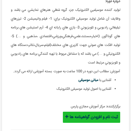
درباره دوره:
توليد کننده موسيقیي الکترونيک
جزء گروه شغلي هنرهاي نمايشي مي باشد و
وظايف آن شامل توليد موسيقي الکترونيک براي: 1- فيلم وانيميشن 2- تيزرهاي
تبليغاتي راديويي و تلويزيوني 3- بازي هاي رايانه اي 4- آرم استيشن هاي برنامه
هاي گوناگون (اخبار،مستند،علمي،فرهنگي،ورزشي،اقتصادي ،مذهبي و …) 5-
توليد افکت هاي صوتي جهت کاربري هاي مختلف(فيلم،سريال،تئاتر،دستگاه هاي
الکترونيکي و …) مي باشد که با مشاغل مربوط با تهيه کنندگي برنامه هاي راديويي
و تلويزيوني مرتبط است
آموزش: مطالب این دوره در 100 ساعت به صورت بسته آموزشی ارائه می گردد
.
آشنایی با
مبانی موسیقی
آشنایی با اصول تولید موسیقی الکترونیک
برگزارکننده:
مرکز آموزش مجازی پارس
ثبت نام و افزودن گواهینامه ها