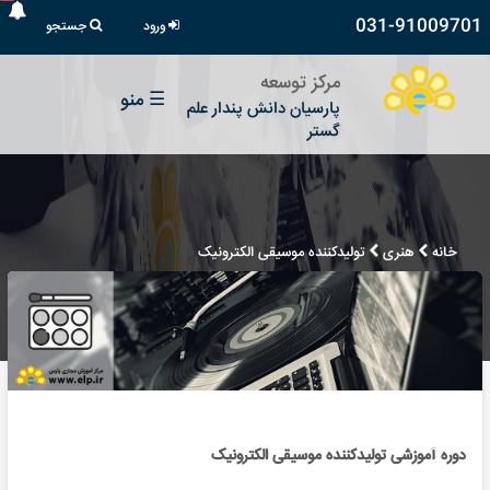
031-91009701
ورود
جستجو
مرکز توسعه
☰
منو
پارسیان دانش پندار علم
گستر
خانه
هنری
تولیدکننده موسیقی الکترونیک
دوره آموزشی تولیدکننده موسیقی الکترونیک