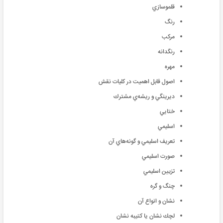
قلموسازي
رنگ
مركب
رنگدانه
مهره
اصول قابل اهميت در كليات نقش
ديرينگي‌ و ريشه‌ي مشترك
ختایي
اسليمي
تعريف اسليمي و گونه‌‌‌‌هاي آن
صورت اسليمي
تزيين اسليمي
چنگ و گره
نشان و انواع آن
لچك نشان يا كتيبه نشان