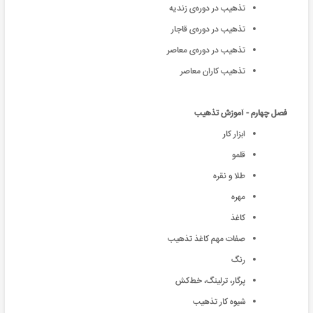
تذهيب در دوره‌ی زنديه
تذهيب در دوره‌ی قاجار
تذهيب در دوره‌ی معاصر
تذهيب کاران معاصر
فصل چهارم - آموزش تذهیب
ابزار كار
قلمو
طلا و نقره
مهره
كاغذ
صفات مهم كاغذ تذهيب
رنگ
پرگار، ترلينگ، خط‌كش
شيوه كار تذهيب