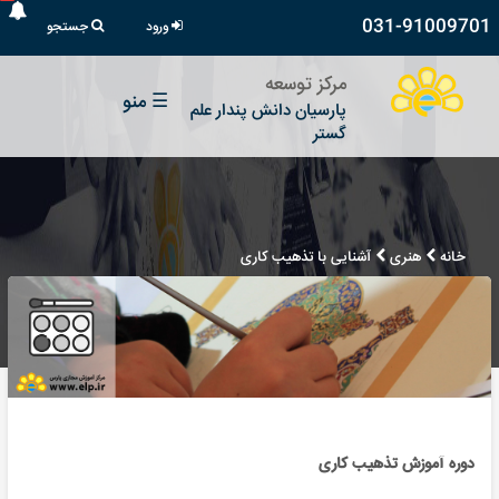
031-91009701
ورود
جستجو
مرکز توسعه
☰
منو
پارسیان دانش پندار علم
گستر
خانه
هنری
آشنایی با تذهیب کاری
دوره آموزش تذهیب کاری