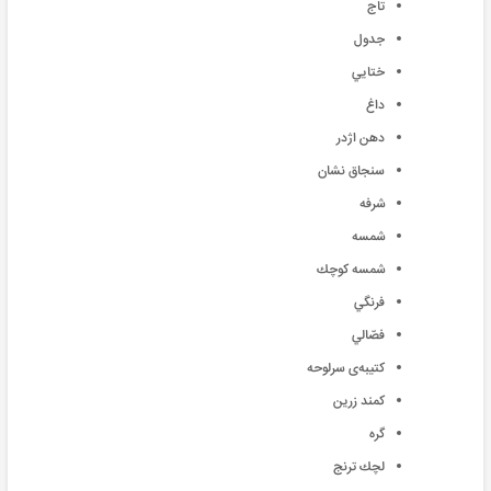
تاج
جدول
ختايي
داغ
دهن اژدر
سنجاق نشان
شرفه
شمسه
شمسه كوچك
فرنگي
فصّالي
كتيبه‌ی سرلوحه
كمند زرين
گره
لچك ترنج