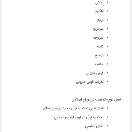
لچكي
واگيره
ترنج
سر ترنج
سرلوحه
كتيبه
ترصيع
حاشيه
قوس حلزوني
تعريف قوس حلزوني
فصل دوم - تذهيب در دوران اسلامي
شکل گيري تذهيب قرآن مجيد در صدر اسلام
تذهيب قرآن در قرون اوليه‌ی اسلامي
نقش اسليمي