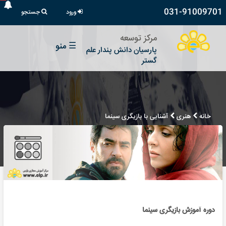
031-91009701
ورود
جستجو
مرکز توسعه
☰
منو
پارسیان دانش پندار علم
گستر
خانه
هنری
آشنایی با بازیگری سینما
دوره آموزش بازیگری سینما