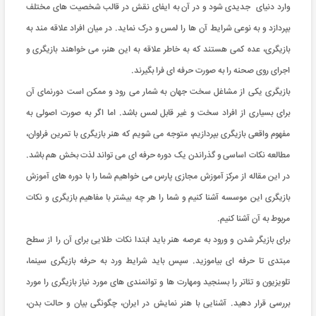
وارد دنیای جدیدی شود و در آن به ایفای نقش در قالب شخصیت‌ های مختلف
بپردازد و به نوعی شرایط آن ها را لمس و درک نماید. در میان افراد علاقه مند به
بازیگری، عده كمی هستند كه به خاطر علاقه به این هنر، می ‌خواهند بازیگری و
اجرای روی صحنه را به صورت حرفه‌ ای فرا بگیرند.
بازیگری یکی از مشاغل سخت جهان به شمار می رود و ممکن است دورنمای آن
برای بسیاری از افراد سخت و غیر قابل لمس باشد. اما اگر به صورت اصولی به
مفهوم واقعی بازیگری بپردازیم، متوجه می شویم که هنر بازیگری با تمرین فراوان،
مطالعه نکات اساسی و گذراندن یک دوره حرفه ای می تواند لذت بخش هم باشد.
در این مقاله از مرکز آموزش مجازی پارس می خواهیم شما را با دوره های آموزش
بازیگری این موسسه آشنا کنیم و شما را هر چه بیشتر با مفاهیم بازیگری و نکات
مربوط به آن آشنا کنیم.
برای بازیگر شدن و ورود به عرصه هنر باید ابتدا نکات طلایی برای آن را از سطح
مبتدی تا حرفه ای بیاموزید. سپس باید شرایط ورد به حرفه بازیگری سینما،
تلویزیون و تئاتر را بسنجید ومهارت ها و توانمندی های مورد نیاز بازیگری را مورد
بررسی قرار دهید. آشنایی با هنر نمایش در ایران، چگونگی بیان و حالت بدن،