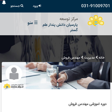
031-91009701
ورود
جستجو
مرکز توسعه
☰
منو
پارسیان دانش پندار علم
گستر
خانه
مدیریت
مهندس فروش
دوره آموزشی مهندس فروش