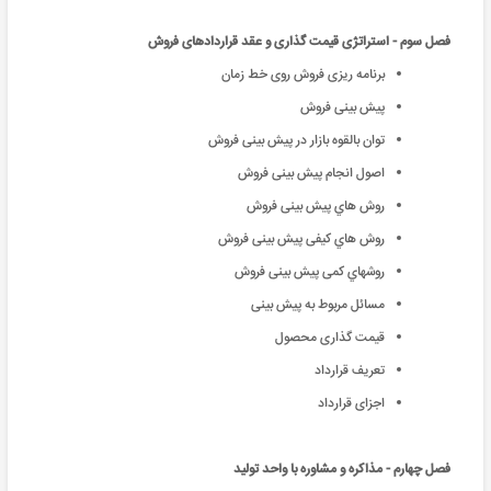
فصل سوم - استراتژی قیمت گذاری و عقد قراردادهای فروش
برنامه ریزی فروش روی خط زمان
پیش بینی فروش
توان بالقوه بازار در پیش بینی فروش
اصول انجام پیش بینی فروش
روش ﻫﺎي ﭘﯿﺶ ﺑﯿﻨﯽ ﻓﺮوش
روش ﻫﺎي ﮐﯿﻔﯽ ﭘﯿﺶ ﺑﯿﻨﯽ ﻓﺮوش
روﺷﻬﺎي ﮐﻤﯽ ﭘﯿﺶ ﺑﯿﻨﯽ ﻓﺮوش
ﻣﺴﺎﺋﻞ ﻣﺮﺑﻮط ﺑﻪ ﭘﯿﺶ ﺑﯿﻨﯽ
قیمت گذاری محصول
تعريف قرارداد
اجزای قرارداد
فصل چهارم - مذاکره و مشاوره با واحد تولید