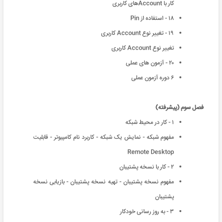
کار با Accountهای کاربری
۱۸ - استفاده از Pin
۱۹ - تغییر نوع Account کاربری
تغییر نوع Account کاربری
۲۰ - آزمون های عملی
۶ دوره آزمون عملی
فصل سوم (پیشرفته)
۱ - کار در محیط شبکه
مفهوم شبکه - نمایش یک شبکه - کاربرد نام کامپیوتر - قابلیت
Remote Desktop
۲ - کار با نسخه پشتیبان
مفهوم نسخه پشتیبان - تهیه نسخه پشتیبان - بازیابی نسخه
پشتیبان
۳ - به روز رسانی خودکار