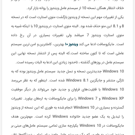
خلاف انتظار همگان نسخه 10 از سیستم عامل ویندوز را روانه بازار کرد.
یکی از تغییرات مهم این نسخه از ویندوز بازگشت منوی استارت است که در نسخه
8 و 8.1 این منو حذف شده بود. البته منوی استارت در ویندوز 10 با اینکه شبیه به
منوی استارت ویندوز 7 میباشد ولی تغییرات بسیاری در آن رخ داده
است. مایکروسافت ادعا می کند
ویندوز ۱۰
بهترین ، کاملترین و امن ترین سیستم
عاملی است که تا کنون ساخته است.که البته پس از انتشار نسخه نهایی این
سیستم عامل در روزهای گذشته ، تاحدود زیادی این ادعا به اثبات رسیده است.
Windows 10 جدیدترین نسخه و نسل جدید سیستم عامل ویندوز بوده که به
تازگی منتشر و جایگزین Windows 8.1 شده است. اینطور که به نظر می‌رسد
Windows 10 با قابلیت‌های فراوان و جدید خود می‌تواند بار دیگر موفقیت
Windows XP و Windows 7 را برای مایکروسافت به ارمغان بیاورد. تغییرات
گسترده و بسیاری در Windows 10 انجام شده به طوری که این نسخه از ویندوز
را تبدیل به یک عضو جدید خانواده Windows کرده است. مهم‌ترین هدف
مایکروسافت در Windows 10 یکپارچه سازی تمامی سیستم عامل‌های مبنی بر
ویندوز است، به طوری که یک سیستم عامل واحد برای تمامی دستگاه‌ها نظیر