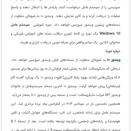
سرویسی را از سیستم عامل درخواست کنند، پارامتر ها را انتقال دهند و پاسخ
عملیات را دریافت کرده و به کاربر نمایش دهند. ویندوز ۱۰ به شیوه‌ای متفاوت از
نسخه‌های پیشین ویندوز سرویس خواهد داد. دوره آموزشی
سیستم عامل
Windows 10
یک دوره ی کاملا تئوری درقالب بسته های آموزشی فیزیکی و
محتوای آنلاین. یک میانبر واقعی برای صرفه جویی در وقت، انرژی و هزینه
.
درباره دوره:
ویندوز ۱۰
به شیوه‌ای متفاوت از نسخه‌های قبلی ویندوز سرویس خواهد داد.
درحالی که مایکروسافت آغاز به پخش شمار فراوانی از به‌ روز رسانی‌ها برای ویندوز
۸ که ویژگی‌هایی (مانند بهبود رابط کاربری) افزود، ویندوز ۱۰ یک رویکرد گام به گام
(مرحله‌ای) پیش خواهد گرفت. ویندوز ۱۰ آخرین نسخه سیستم‌عامل از خانواده
ویندوز NT شرکت مایکروسافت است و نسخه پس از ویندوز ۸٫۱ بشمار می‌آید.
همچنین نخستین بار در سپتامبر ۲۰۱۴ در کنفرانس بیلد پرده برداری شد. این
سیستم عامل برای رایانه شخصی، لپ تاپ، دستگاه‌های موبایل (تبلت و تلفن
هوشمند) و رایانه‌های شخصی یکپارچه توسعه یافته است. بعد از نسخه 8.1
ویندوز با اینکه انتظار میرفت مایکروسافت نسخه 9 از ویندوز را ارائه کند، ولی بر