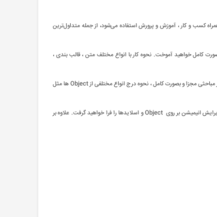
موارد به همراه کسب و کار ، آموزش و پرورش استفاده می‌شود، از جمله متداول‌ترین
وزش پاورپوینت (PowerPoint) ، با روش‌ های ایجاد و ویرایش اسلایدها آشنا شده و نحوه کار با دو نمای Outline View و Slide Master را به صورت کامل خواهید آموخت. نحوه کار با انواع مختلف متن ، قالب بندی ،
در مرحله متوسط آموزش پاورپوینت (PowerPoint) ، با فراگیری اصول ترسیم و ویرایش اشکال، روش ‌های درج افکت‌‌ های دو و سه بعدی را مورد مطالعه قرار داده، سپس در مباحثی مجزا و بصورت کامل ، نحوه درج انواع مختلفی از Object ها مثل
در مرحله پیشرفته آموزش پاورپوینت (PowerPoint) نیز با مطالعه قابلیت Action Button و Handout ، به بررسی روش‌ های کار باHyperlink پرداخته و اصول درج و ویرایش انیمیشن بر روی Object و اسلایدها را فرا خواهید گرفت. علاوه بر