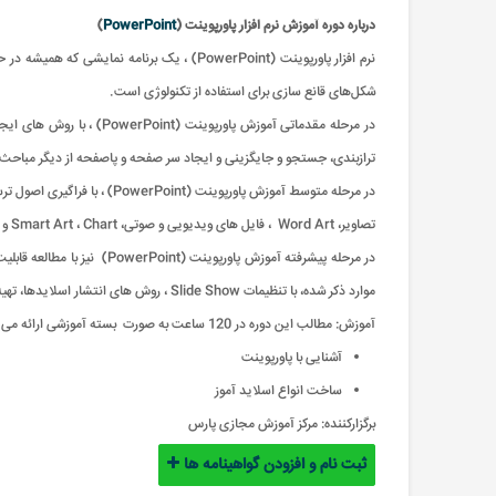
درباره دوره آموزش نرم افزار پاورپوینت (
PowerPoint
)
نرم افزار پاورپوینت (PowerPoint) ، یک برن
شکل‌های قانع سازی برای استفاده از تکنولوژی است.
ترازبندی، جستجو و جایگزینی و ایجاد سر صفحه و پاصفحه از دیگر مباحث
تصاویر، Word Art ، فایل های ویدیویی و صوتی، Smart Art ، Chart و جداول را خواهید آموخت.
موارد ذکر شده، با تنظیمات Slide Show ، روش های انتشار اسلایدها، تهیه خروجی و مدیریت فایل ها آشنا خواهید شد.
آموزش: مطالب این دوره در 120 ساعت به صورت بسته آموزشی ارائه می گردد
آشنایی با پاورپوینت
ساخت انواع اسلاید آموز
برگزارکننده:
مرکز آموزش مجازی پارس
ثبت نام و افزودن گواهینامه ها