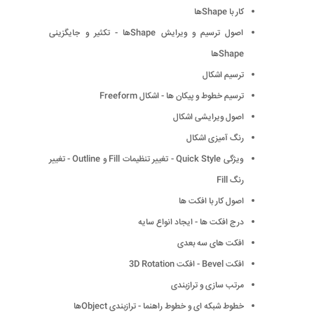
كار با Shapeها
اصول ترسیم و ویرایش Shapeها - تكثیر و جایگزینی
Shapeها
ترسیم اشكال
ترسیم خطوط و پیكان ها - اشكال Freeform
اصول ویرایشی اشكال
رنگ آمیزی اشكال
ویژگی Quick Style - تغییر تنظیمات Fill و Outline - تغییر
رنگ Fill
اصول كار با افكت ها
درج افكت ها - ایجاد انواع سایه
افكت های سه بعدی
افكت Bevel - افكت 3D Rotation
مرتب سازی و ترازبندی
خطوط شبكه ای و خطوط راهنما - ترازبندی Objectها