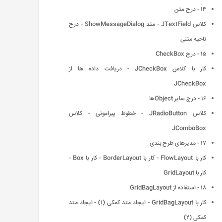
۱۴ - درج متن
کلاس JTextField - متد ShowMessageDialog - درج
ناحیه متنی
۱۵ - درج CheckBox
کار با کلاس JCheckBox - دریافت داده ها از
JCheckBox
۱۶ - درج سایر Objectها
کلاس JRadioButton - خطوط پیرامونی - کلاس
JComboBox
۱۷ - مدیرهای طرح بندی
کار با FlowLayout - کار با BorderLayout - کار با Box -
کار با GridLayout
۱۸ - استفاده از GridBagLayout
کار با GridBagLayout - ایجاد متد کمکی (۱) - ایجاد متد
کمکی (۲)