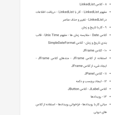
۸ - کلاس LinkedList
مفهوم LinkedList - کار با LinkedList - دریافت اطلاعات
در LinkedList - تغییر و حذف عناصر
۹ - کار با تاریخ و زمان
کلاس Date - مقایسه زمان ها - مفهوم Unix Time - قالب
بندی تاریخ و زمان - کلاس SimpleDateFormat
۱۰ - کلاس JFrame
استفاده از کلاس JFrame - متدهای کلاس JFrame -
ایجاد شیء از کلاس JFrame
۱۱ - کلاس JPanel
۱۲ - ایجاد برچسب و دکمه
کلاس JLabel - کلاس JButton
۱۳ - رویدادها
مبانی کار با رویدادها - فراخوانی رویدادها - استفاده از کلاس
های درونی