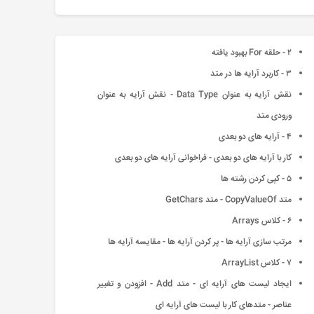
۲ - حلقه For بهبود یافته
۳ - کاربرد آرایه ها در متد
نقش آرایه به عنوان Data Type - نقش آرایه به عنوان
ورودی متد
۴ - آرایه های دو بعدی
کار با آرایه های دو بعدی - فراخوانی آرایه های دو بعدی
۵ - کپی کردن رشته ها
متد CopyValueOf - متد GetChars
۶ - کلاس Arrays
مرتب سازی آرایه ها - پر کردن آرایه ها - مقایسه آرایه ها
۷ - کلاس ArrayList
ایجاد لیست های آرایه ای - متد Add - افزودن و تغییر
عناصر - متدهای کار با لیست های آرایه ای