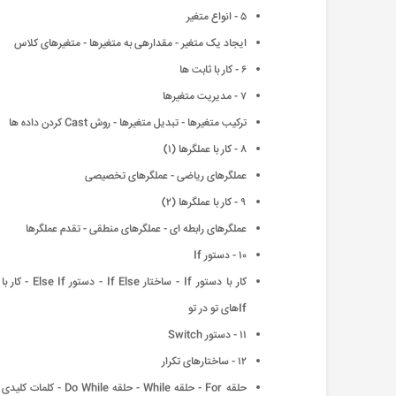
۵ - انواع متغیر
ایجاد یک متغیر - مقدارهی به متغیرها - متغیرهای کلاس
۶ - کار با ثابت ها
۷ - مدیریت متغیرها
ترکیب متغیرها - تبدیل متغیرها - روش Cast کردن داده ها
۸ - کار با عملگرها (۱)
عملگرهای ریاضی - عملگرهای تخصیصی
۹ - کار با عملگرها (۲)
عملگرهای رابطه ای - عملگرهای منطقی - تقدم عملگرها
۱۰ - دستور If
کار با دستور If - ساختار If Else - دستور Else If - کار با
Ifهای تو در تو
۱۱ - دستور Switch
۱۲ - ساختارهای تکرار
حلقه For - حلقه While - حلقه Do While - کلمات کلیدی