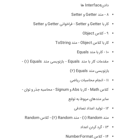
دادنInterface ها
۸ - متد Getter و Setter
کار با Getter و Setter - فراخوانی Getter و Setter
۹ - کلاس Object
کار با کلاس Object - متد ToString
۱۰ - کار با متد Equals
مقدمات کار با متد Equals - بازنویسی متد Equals (١) -
بازنویسی متد Equals (٢)
۱۱ - انجام محاسبات ریاضی
کلاس Math - کار با Abs و Signum - محاسبه جذر و توان -
سایر متدهای مربوط به توابع
۱۲ - تولید اعداد تصادفی
متد Random (١) - متد Random (٢) - کلاس Random
۱۳ - گرد کردن اعداد
۱۴ - کلاس NumberFormat