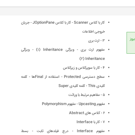
کار با کلاس Scanner - کار با کلاس JOptionPane - جریان
خروجی اطلاعات
انداردهای جهانی، امکان بروز
۳ - ارث بری
مفهوم ارث بری - ویژگی Inheritance (١) - ویژگی
Inheritance (٢)
۴ - کار با سوپرکلاس و زیرکلاس
سطح دسترسی Protected - استفاده از Finalها - کلمه
کلیدی This - کلمه کلیدی Super
۵ - مفاهیم مرتبط با وراثت
مفهوم Upcasting - مفهوم Polymorphism
۶ - کلاس های Abstract
۷ - کار با Interface
مفهوم Interface - درج فیلدهای ثابت - بسط