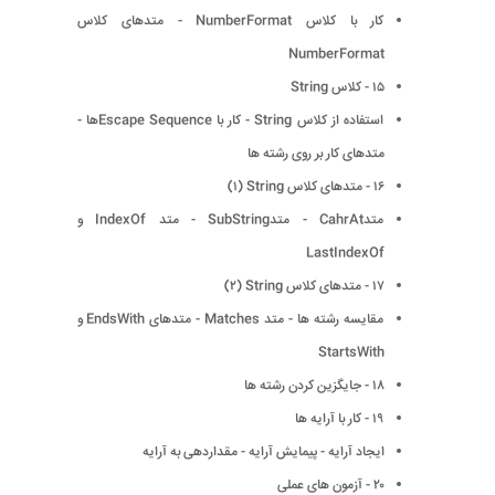
کار با کلاس NumberFormat - متدهای کلاس
NumberFormat
۱۵ - کلاس String
استفاده از کلاس String - کار با Escape Sequenceها -
متدهای کار بر روی رشته ها
۱۶ - متدهای کلاس String (١)
متدCahrAt - متدSubString - متد IndexOf و
LastIndexOf
۱۷ - متدهای کلاس String (٢)
مقایسه رشته ها - متد Matches - متدهای EndsWith و
StartsWith
۱۸ - جایگزین کردن رشته ها
۱۹ - کار با آرایه ها
ایجاد آرایه - پیمایش آرایه - مقداردهی به آرایه
۲۰ - آزمون های عملی