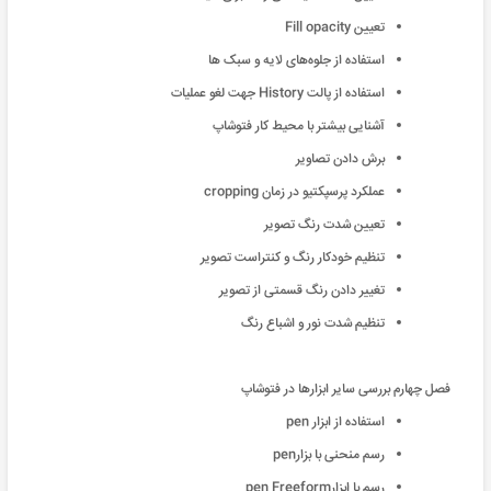
تعیین Fill opacity
استفاده از جلوه‌های لایه و سبک ها
استفاده از پالت History جهت لغو عمليات
آشنایی بیشتر با محیط کار فتوشاپ
برش دادن تصاویر
عملکرد پرسپکتیو در زمان cropping
تعیین شدت رنگ تصویر
تنظیم خودکار رنگ و کنتراست تصویر
تغییر دادن رنگ قسمتی از تصویر
تنظيم شدت نور و اشباع رنگ
فصل چهارم بررسی سایر ابزارها در فتوشاپ
استفاده از ابزار pen
رسم منحنی با بزارpen
رسم با ابزارpen Freeform