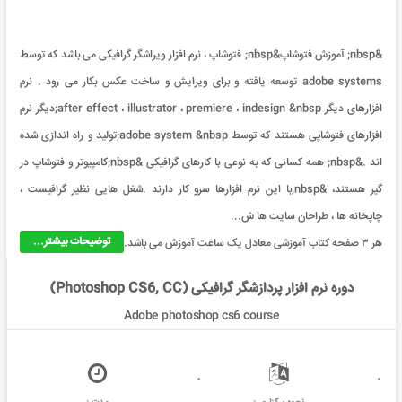
&nbsp; آموزش فتوشاپ&nbsp; فتوشاپ ، نرم افزار ویراشگر گرافیکی می باشد که توسط
adobe systems توسعه یافته و برای ویرایش و ساخت عکس بکار می رود . نرم
افزارهای دیگر after effect ، illustrator ، premiere ، indesign &nbsp;دیگر نرم
افزارهای فتوشاپی هستند که توسط adobe system &nbsp;تولید و راه اندازی شده
اند .&nbsp; همه کسانی که به نوعی با کارهای گرافیکی &nbsp;کامپیوتر و فتوشاپ در
گیر هستند، &nbsp;با این نرم افزارها سرو کار دارند .شغل هایی نظیر گرافیست ،
چاپخانه ها ، طراحان سایت ها ش...
توضیحات بیشتر...
هر ۳ صفحه کتاب آموزشی معادل یک ساعت آموزش می باشد.
دوره نرم افزار پردازشگر گرافیکی (Photoshop CS6, CC)
Adobe photoshop cs6 course