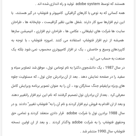
هستند که توسط adobe system تولید و راه اندازی شده اند .
همه کسانی که به نوعی با کارهای گرافیکی کامپیوتر و فتوشاپ در گیر هستند، با
این نرم افزارها سرو کار دارند .شغل هایی نظیر گرافیست ، چاپخانه ها ، طراحان
سایت ها شرکت های تبلیغاتی ، عکاس ها ، طراحان نرم افزاری ، انیمیشن سازها
همیشه از نرم افزار فتوشاپ استفاده می کنند .امروزه فتوشاپ ، با توجه به
کاربردهای وسیع و خاصش ، یک نر افزار کامپیوتری محسوب نمی شود بلکه یک
صنعت به حساب می آید .
در سال 1987 ، یک دانشجوی دکترا به نام توماس نول ، موفق شد تصاویر سیاه و
سفید را در صفحه نمایش دهد . بعد از آن برادرش جان نول ، که مسئولیت جلوه
های ویژه برایفیلم جنگ ستارگان بود ، آن را به عنوان تصویر برنامه ویرایش کامل
معرفی کرد . بعداز آن برادران نول تصمیم گرفتند که نام این نرم افزار راتغییر دهند
و بعد از ان اقدام به فروش نرم افزار کردند و نام آن را به" فتوشاپ تغییر" دادند .و در
سال 1988 برادرن نول با شرکت adobe قرار دادی منعقد کردند و تمامی حق
وحقوق فتوشاپ را به شرکت adobe واگذار کردند . و بعد از ان اولین نسخه
فتوشاپ سال 1990 منتشر شد .