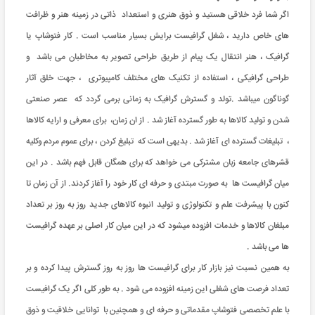
اگر شما فرد خلاقی هستید و ذوق هنری و استعداد ذاتی در زمینه هنر و ظرافت
های خاص دارید ، شغل گرافیست برایش بسیار مناسب است . کار فتوشاپ یا
گرافیک ، هنر انتقال یک پیام از طریق طراحی تصویر به مخاطبان می باشد و
طراحی گرافیکی ، استفاده از تکنیک های مختلف کامپیوتری ، جهت خلق آثار
گوناگون میباشد .تولد و گسترش گرافیک به زمانی برمی گردد که عصر صنعتی
شدن و تولید کالاها به طور گسترده آغاز شد . از ان زمان، برای معرفی و ارایه کالاها
، تبلیغات گسترده ای آغاز شد . بدیهی است که تبلیغ کردن ، برای عموم مردم وکلیه
قشرهای جامعه زبان مشترکی می خواهد که برای همگان قابل فهم باشد . در این
میان گرافیست ها به صورت مبتدی و حرفه ای کار خود را آغاز کردند. از آن زمان تا
کنون با پیشرفت علم و تکنولوژی و تولید انبوه کالاهای جدید روز به روز بر تعداد
مبلغان کالاها و خدمات افزوده میشود که در این میان کار اصلی بر عهده گرافیست
ها می باشد .
به همین نسبت نیز بازار کار برای گرافیست ها روز به روز گسترش پیدا کرده و بر
تعداد فرصت های شغلی این زمینه افزوده می شود . به طور کلی اگر یک گرافیست
با علم تخصصی فتوشاپ مقدماتی و حرفه ای و همچنین با توانایی خلاقیت و ذوق