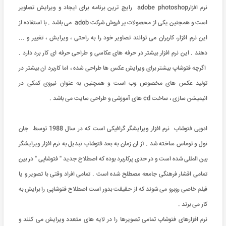
نرم افزارadobe photoshop رایج ترین برنامه برای ایجاد و ویرایش تصاویر
است و همچنین یکی از محصولات پر فروش شرکت adob می باشد . با استفاده از
این نرم افزار، کاربران می توانند تصاویر خود را به راحتی ، ویرایش ، تغییر و ...
دهند . این نرم افزار بیشتر در حرفه های عکاسی و طراحی حرفه ای کار برد دارد .
اگرچه فتوشاپ بیشتر برای ویرایش عکس ها طراحی شده ، اما کاربرد ان بیشتر در
تولید عکس های مخصوص وب است و همچنین به عنوان نیروی کمکی در
انیمیشن سازی ، ساخت cd های آموزشی و طراحی سایت می باشد .
ادوبی فتوشاپ نرم افزار ویرایشگر گرافیکی است که در سال 1988 توسط جان
نول و توماس ساخته شد . آز ان زمان به بعد فتوشاپ تبدیل به نرم افزار ویرایشگر
بین المللی شده است و در حدی پرکاربرد بوده که اصطلاح جدید " فتوشاپی " در بین
تمامی اقشار فرهنگی جامعه مصطلح شده است . تمامی افراد وقتی با تصویر و یا
فیلم خاصی روبرو می شوند که از حقیقت بدور است اصطلاح فتوشاپی را برایش به
کار می برند .
نرم افزارهای فتوشاپ تمامی تصویرها را در لایه های متعدد ویرایش می کنند و