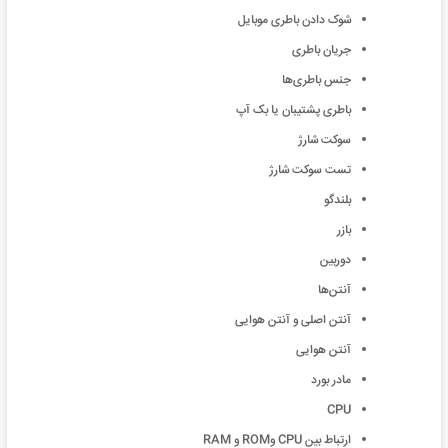
شوک دادن باطری موبایل
جریان باطری
جنس باطری‌ها
باطری پشتیبان یا بک آپ
سوکت شارژ
تست سوکت شارژ
بلندگو
بازر
دوربین
آنتن‌ها
آنتن اصلی و آنتن‌ هوایی
آنتن هوایی
مادر بورد
CPU
ارتباط بین CPU وROM و RAM