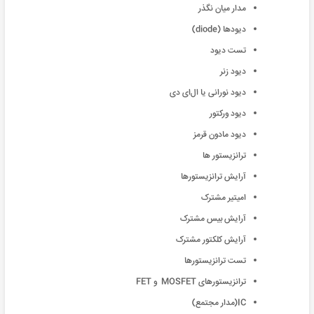
مدار میان نگذر
دیود‌ها (diode)
تست دیود
دیود زنر
دیود نورانی یا ال‌ای دی
دیود ورکتور
دیود مادون قرمز
ترانزیستور ها
آرایش ترانزیستور‌ها
امیتیر مشترک
آرایش بیس مشترک
آرایش کلکتور مشترک
تست ترانزیستور‌ها
ترانزیستور‌های MOSFET و FET
IC(مدار مجتمع)