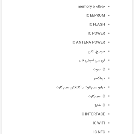
حافظه یا memory
IC EEPROM
IC FLASH
IC POWER
IC ANTENA POWER
سوییچ آنتن‌
آی سی آمپیلی فایر
IC صوت
دوبلکسر
درایو سیم‌کارت یا کتنکتور سیم کارت
IC سیم‌کارت
IC شارژ
IC INTERFACE
IC WIFI
IC NFC