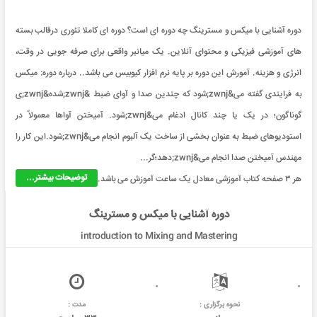
دوره آشنایی با میکس و مسترینگ چه دوره ای است؟ دوره ای کاملا تئوری درقالب بسته
های آموزشی فیزیکی و محتوای آنلاین. یک میانبر واقعی برای صرفه جویی در وقت،
انرژی و هزینه. آمورش این دوره بر پایه نرم افزار کیوبیس می باشد.. درباره دوره: میکس
به فرایندی گفته می&zwnj;شود که چندین صدا و آوای ضبط &zwnj;شده&zwnj;ی
گوناگون؛ در یک یا چند کانال ادغام می&zwnj;شود. آمیختن آواها معمولاً در
استودیوهای ضبط به عنوان بخشی از ساخت یک آلبوم انجام می&zwnj;شود.این کار را
مهندس آمیختن صدا انجام می&zwnj;دهد؛گر...
توضیحات بیشتر...
هر ۳ صفحه کتاب آموزشی معادل یک ساعت آموزش می باشد.
دوره آشنایی با میکس و مسترینگ
introduction to Mixing and Mastering
نحوه برگزاری :
مدت :