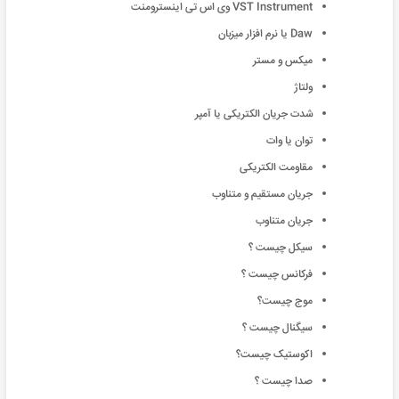
VST Instrument وی اس تی اینسترومنت
Daw یا نرم افزار میزبان
میکس و مستر
ولتاژ
شدت جریان الکتریکی یا آمپر
توان یا وات
مقاومت الکتریکی
جریان مستقیم و متناوب
جریان متناوب
سیكل چیست ؟
فركانس چیست ؟
موج چیست؟
سیگنال چیست ؟
اکوستیک چیست؟
صدا چیست ؟