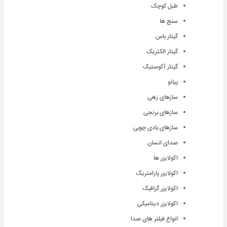
طبل کوچک
سنج ها
گیتار باس
گیتار الکتریک
گیتار آکوستیک
پیانو
سازهای زهی
سازهای برنجی
سازهای بادی چوبی
صدای انسان
اکولایزر ها
اکولایزر پارامتریک
اکولایزر گرافیک
اکولایزر دینامیکی
انواع فیلتر های صدا