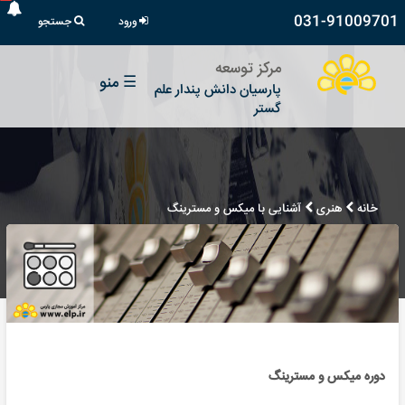
031-91009701
ورود
جستجو
مرکز توسعه
☰
منو
پارسیان دانش پندار علم
گستر
خانه
هنری
آشنایی با میکس و مسترینگ
دوره میکس و مسترینگ