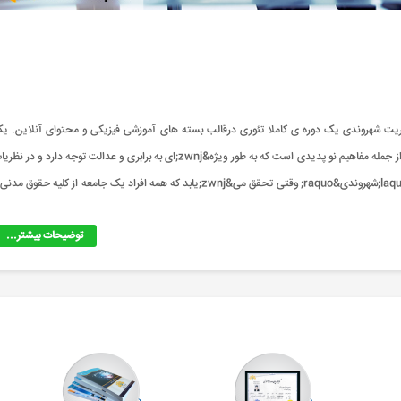
nb;مدیریت شهروندی&nbsp;چه دوره ای است؟ دوره&nbsp;مدیریت شهروندی یک دوره ی کاملا تئوری درقالب بسته های آموزشی فیزیکی و محتوای آنلاین. 
میانبر واقعی برای صرفه جویی در وقت، انرژی و هزینه. درباره دوره: شهروندی از جمله مفاهیم نو پدیدی است که به طور ویژه&zwnj;ای به برابری و عدالت توجه دارد و در 
اجتماعی، سیاسی و حقوقی جایگاه ویژه&zwnj;ای پیدا کرده است. مقوله &laquo;شهروندی&raquo; وقتی تحقق می&zwnj;یابد که همه افراد یک جامعه از کلیه حقوق م
توضیحات بیشتر...