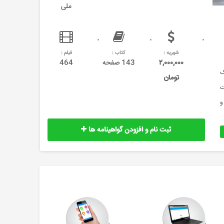
ملی
شهریه :
کتاب :
فیلم :
۲,۰۰۰,۰۰۰
143 صفحه
464
یک
تومان
نظریات
دنی و
ثبت نام و افزودن گواهینامه ها