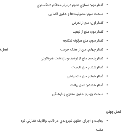
گفتار دوم: تساوي عموم در برابر محاکم دادگستري
مبحث سوم: مصونیت‌ها و حقوق قضایی
گفتار اول: منع از تعرض
گفتار دوم: منع از تبعید
گفتار سوم: منع هرگونه شكنجه
گفتار چهارم: منع از هتک حرمت
فصل 
گفتار پنجم: منع از توقیف و بازداشت غیرقانونی
گفتار ششم: حق تابعیت
گفتار هفتم: حق دادخواهی
گفتار هشتم: اصل برائت
مبحث چهارم: حقوق معنوي و فرهنگی
فصل چهارم
رعایت و اجرای حقوق شهروندي در قالب وظايف نظارتي قوه
مقننه