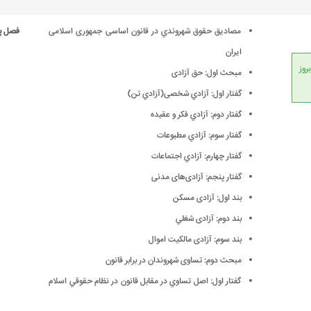
مصادیق حقوق شهروندي در قانون اساسی جمهوری اسلامی
فصل پ
ایران
انداردهای جهانی، امکان بروز
مبحث اول: حق آزادی
گفتار اول: آزادي شخصی(آزادي تن)
گفتار دوم: آزادي فكر و عقیده
گفتار سوم: آزادي مطبوعات
گفتار چهارم: آزادي اجتماعات
گفتار پنجم: آزادی‌های مدنی
بند اول: آزادی‌ مسکن
بند دوم: آزادی‌ شغلي
بند سوم: آزادی مالكيت اموال
مبحث دوم: تساوی شهروندان در برابر قانون
گفتار اول: اصل تساوي در‌ مقابل‌ قانون در نظام حقوقي اسلام