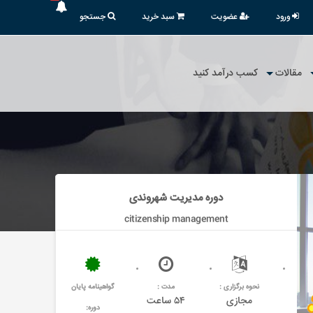
ورود
عضویت
سبد خرید
جستجو
مقالات
کسب درآمد کنید
دوره مدیریت شهروندی
citizenship management
نحوه برگزاری :
مدت :
گواهینامه پایان
مجازی
۵۴ ساعت
دوره: