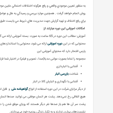
به منظور تعيين موجودي واقعي و رفع هرگونه اختلافات احتمالي مابين مو
روش انجام خواهد گرفت . همچنين موارد بررسي و رسيدگي به علل و عوامل چگون
براي رفع اختلاف و تهيه گزارش جهت مديريت هاي ذيربط مي بايست طبق اي
امکانات آموزشی این دوره عبارتند از
:
آموزش: مطالب این دوره در 65 ساعت به صورت بسته آموزشی ارائه می گردد
محتوایی که در این
دوره آموزشی
ارائه می شود، محتوایی با استانداردها
پارس افتخار دارد که محتوای آموزشی این
مجموعه را تماما بصورت مولتی مدیا(صدا ، تصویر و فیلم) در اختیار شما قرا
آشنایی با انبارداری
شناخت
بازرسی انبار
آشنایی با نگهداری و انبارش کالا در انبار
از دیگر مزایای شرکت در این دوره استفاده از انواع
گواهینامه ملی
و
قابل ا
هیچ اتفاقی رخ نمی‌دهد. پشت هر انسان موفقی می توانید صدها انسان را
پشت سر آن ها هم باز صدها نفر دیگر هستند که رویای موفق شدن را دارن
نشست‌های پرباری ندارند و به تکرار زندگی روزمره خود می‌پردازند.