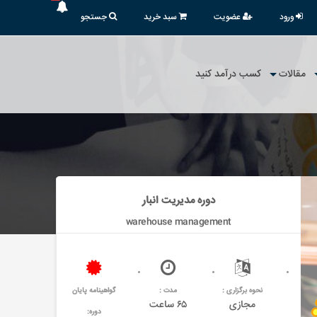
ورود
عضویت
سبد خرید
جستجو
مقالات
کسب درآمد کنید
دوره مدیریت انبار
warehouse management
نحوه برگزاری :
مدت :
گواهینامه پایان
مجازی
۶۵ ساعت
دوره: