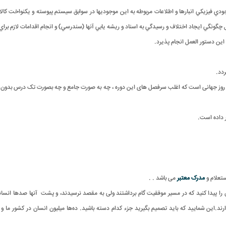
جودي فيزيکي انبارها و اطلاعات مربوطه به اين موجوديها در سوابق سيستم پيوسته و يکنواخت کال
گي ايجاد اختلاف و رسيدگي به اسناد و ريشه يابي آنها (سندرسي) و انجام اقدامات لازم براي جلوگي
ن دستور العمل انجام پذيرد.
.
ی روز جهانی است که اغلب سرفصل های این دوره ، چه به صورت جامع و چه بصورت تک درس بدون
ر داده است
.
ستعلام و
مدرک معتبر
می باشد .
.
 پیدا کنید که در مسیر موفقیت گام برداشتند ولی به مقصد نرسیدند، و پشت آنها صدها انسان
د.این شمایید که باید تصمیم بگیرید جزء کدام دسته باشید
.
ده‌ها میلیون‌ انسان در کشور ما و