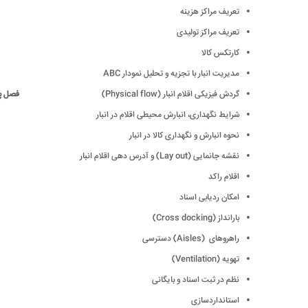
تعریف مراکز هزینه
تعریف مراکز تولیدی
کارتکس کالا
مدیریت انبار با تجزیه و تحلیل نمودار ABC
گردش فیزیکی اقلام انبار (Physical flow)
فصل 
شرایط نگهداری، انبارش محیطی اقلام در انبار
نحوه انبارش و نگهداری کالا در انبار
نقشه جانمایی (Lay out) و آدرس دهی اقلام انبار
اقلام راکد
امکان ردیابی اسناد
بارانداز (Cross docking)
راهروهای (Aisles) دسترسی
تهویه (Ventilation)
نظم در ثبت اسناد و بایگانی
استانداردسازی