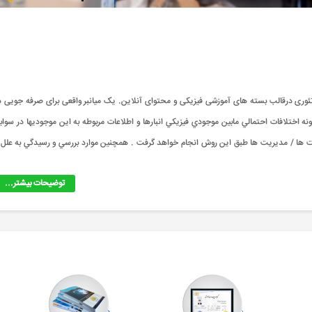
تئوری درقالب بسته های آموزشی فیزیکی و محتوای آنلاین. یک میانبر واقعی برای صرفه جویی د
ونه اختلافات احتمالي مابين موجودي فيزيکي انبارها و اطلاعات مربوطه به اين موجوديها در سواب
کت ها / مديريت ها طبق اين روش انجام خواهد گرفت . همچنين موارد بررسي و رسيدگي به علل 
توضیحات بیشتر...