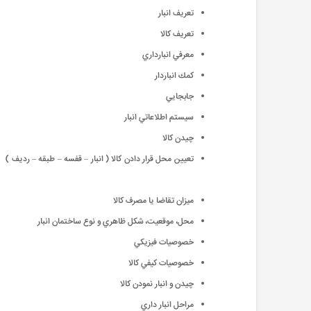
تعریف انبار
تعریف کالا
معرفي انبارداري
كمك انباردار
جابجايي
سيستم اطلاعاتي انبار
چيدن كالا
تعيين محل قرار دادن كالا ( انبار – قفسه – طبقه – رديف )
ميزان تقاضا يا مصرف كالا
محل، موقعيت، شكل ظاهري و نوع ساختمان انبار
خصوصيات فيزيكي
خصوصيات كيفي كالا
چيدن و انبار نمودن كالا
مراحل انبار داري