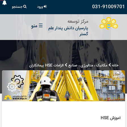
031-91009701
ورود
جستجو
مرکز توسعه
☰
منو
پارسیان دانش پندار علم
گستر
خانه
مکانیک ، متالورژی ، صنایع
الزامات HSE پیمانکاران
آموزش HSE