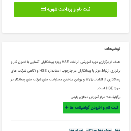
ثبت نام و پرداخت شهریه
توضیحات
هدف از برگزاری دوره آموزشی الزامات HSE ویژه پیمانکاران آشنایی با اصول کار و
برقراری ارتباط موثر با پیمانکاران در چارچوب استاندارد HSE و آگاهی شرکت های
پیمانکاری از الزامات HSE و روشن ساختن مسئولیت های شرکت های پیمانکار در
حوزه HSE است.
برگزارکننده:
مرکز آموزش مجازی پارس
ثبت نام و افزودن گواهینامه ها
hse
آموزش hse پیمانکاران
آموزش hse