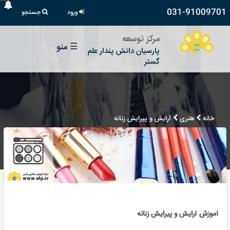
031-91009701
ورود
جستجو
مرکز توسعه
☰
منو
پارسیان دانش پندار علم
گستر
خانه
هنری
آرایش و پیرایش زنانه
آموزش آرایش و پیرایش زنانه