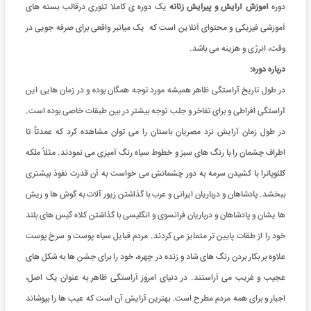
دوره
آموزش آرایش و پیرایش زنانه
یک دوره ی کاملا تئوری درقالب بسته های
آموزشی فیزیکی و محتوای آنلاین است که یک میانبر واقعی برای صرفه جویی در
وقت، انرژی و هزینه می باشد.
درباره دوره:
در طول تاریخ آراستگی ظاهر همیشه مورد توجه همگان بوده و در زمان هایی این
آراستگی افراطی و برای تفاخر و جلب توجه بیشتر در بین طبقات خاصی بوده است.
در طول زمان آرایش نزد مصریان باستان را می توان مشاهده کرد که عمدتاً تا
اطراف چشمان را با رنگ های سبز و خطوط سیاه رنگ آمیزی می نمودند. مثلاً ملکه
کلئوپاترا با کشیدن سرمه به دور چشمانش می خواست به آن قدرت نفوذ بیشتری
ببخشد. پادشاهان و درباریان ایرانی و عرب با گذاشتن زیور آلات به گوش ها و ریش
ها یشان و پادشاهان و درباریان فرانسوی و انگلیسی با گذاشتن کلاه گیس های بلند
خود را از طقات پایین تر متمایز می کردند. مردم قبایل سیاه پوست و سرخ پوست
علاوه بر بکار بردن رنگ های شاد و زنده در چهره، خود را برای جشن ها به شکل های
عجیب و غریب می آراستند. در دنیای امروز آراستگی ظاهر به عنوان یک اصل،
اجبار و برای همه مردم مطرح است. بهترین آرایش آن است که عیب ها را بپوشاند