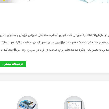
دوره مدیریت تغییر در سازمان&nbsp;چه دوره ای است؟ دوره مدیریت تغییر در سازمان&nbsp; یک دوره ی کاملا تئوری درقالب بسته های آموزشی فیزیکی و محتوای آنلا
یک میانبر واقعی برای صرفه جویی در وقت، انرژی و هزینه. درباره دوره: مدیریت تغییر خط مشی است که نحوه آماده&zwnj;سازی، مجهز کردن و حمایت از افراد جهت سا
موفق با تغییرات را فراهم می&zwnj;کند تا موفقیت سازمانی حاصل گردد. مدیریت تغییر یک رویکرد ساختاریافته برای حمایت از افراد در س
توضیحات بیشتر...