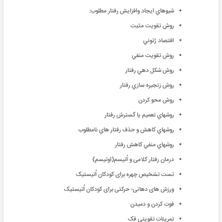
شيوهاي ايجاد وافزايش رفتار مطلوب:
روش تقويت مثبت
اقتصاد ژتوني
روش تقويت منفي
روش شكل دهي رفتار
روش زنجيره سازي رفتار
روش محو كردن
روشهاي تعميم يا گسترش رفتار
روشهاي كاهش و حذف رفتار هاي نامطلوب
روشهاي منفي كاهش رفتار
درمان رفتار کلامی و اُتیسم(اوتیسم)
تست تشخیص چهره برای کودکان اُتیستیک
ورزش های دهانی- حرکتی برای کودکان اُتیستیک
فوت کردن و دمیدن
تمرینات تقویتی فک