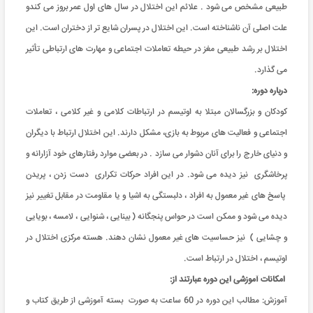
طبیعی مشخص می شود . علائم این اختلال در سال های اول عمر بروز می كندو
علت اصلی آن ناشناخته است. این اختلال در پسران شایع تر از دختران است. این
اختلال بر رشد طبیعی مغز در حیطه تعاملات اجتماعی و مهارت های ارتباطی تأثیر
می گذارد.
درباره دوره:
كودكان و بزرگسالان مبتلا به اوتیسم در ارتباطات كلامی و غیر كلامی ، تعاملات
اجتماعی و فعالیت های مربوط به بازی، مشكل دارند. این اختلال ارتباط با دیگران
و دنیای خارج را برای آنان دشوار می سازد . در بعضی موارد رفتارهای خود آزارانه و
پرخاشگری نیز دیده می شود. در این افراد حركات تكراری دست زدن ، پریدن
پاسخ های غیر معمول به افراد ، دلبستگی به اشیا و یا مقاومت در مقابل تغییر نیز
دیده می شود و ممكن است در حواس پنجگانه ( بینایی ، شنوایی ، لامسه ، بویایی
و چشایی ) نیز حساسیت های غیر معمول نشان دهند. هسته مركزی اختلال در
اوتیسم ، اختلال در ارتباط است.
امکانات آموزشی این دوره عبارتند از
:
آموزش: مطالب این دوره در 60 ساعت به صورت بسته آموزشی از طریق کتاب و