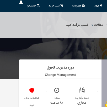
ورود
عضویت
سبد خرید
جستجو
مقالات
کسب درآمد کنید
دوره مدیریت تحول
Change Management
نحوه برگزاری :
مدت :
گواهینامه پایان
مجازی
۸۰ ساعت
دوره: