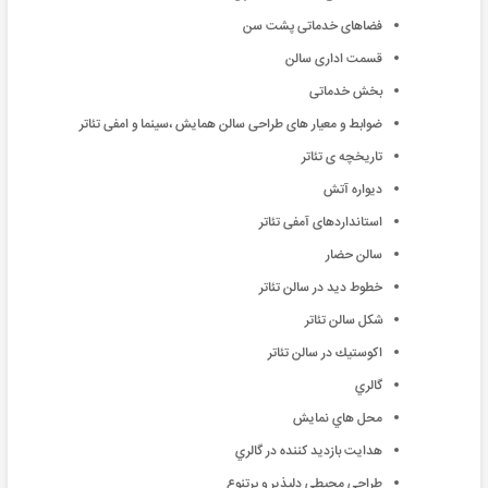
فضاهای خدماتی پشت سن
قسمت اداری سالن
بخش خدماتی
ضوابط و معیار های طراحی سالن همایش ،سینما و امفی تئاتر
تاریخچه ی تئاتر
دیواره آتش
استانداردهای آمفی تئاتر
سالن حضار
خطوط ديد در سالن تئاتر
شكل سالن تئاتر
اكوستيك در سالن تئاتر
گالري
محل هاي نمايش
هدايت بازديد كننده در گالري
طراحي محيطي دلپذير و پرتنوع