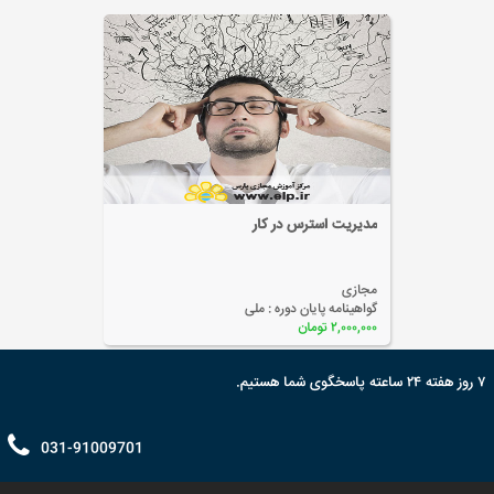
رس در کار
خرید و فروش 
مجازی
یان دوره :
ملی
گواهینامه پایان
۲,۰۰۰,۰۰۰ تومان
۷ روز هفته ۲۴ ساعته پاسخگوی شما هستیم.
031-91009701