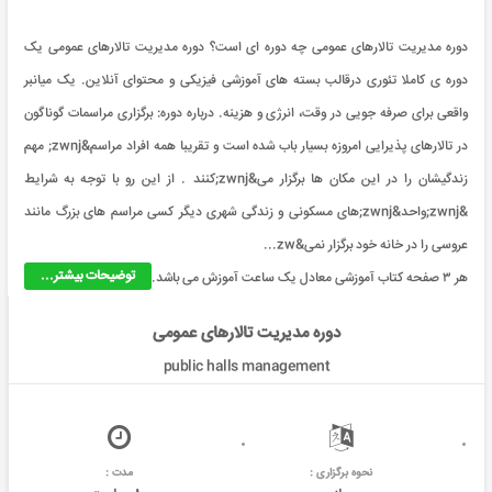
دوره مدیریت تالارهای عمومی چه دوره ای است؟ دوره مدیریت تالارهای عمومی یک
دوره ی کاملا تئوری درقالب بسته های آموزشی فیزیکی و محتوای آنلاین. یک میانبر
واقعی برای صرفه جویی در وقت، انرژی و هزینه. درباره دوره: برگزاری مراسمات گوناگون
در تالارهای پذیرایی امروزه بسیار باب شده است و تقریبا همه افراد مراسم&zwnj; مهم
زندگیشان را در این مکان ها برگزار می&zwnj;کنند . از این رو با توجه به شرایط
&zwnj;واحد&zwnj;های مسکونی و زندگی شهری دیگر کسی مراسم های بزرگ مانند
عروسی را در خانه خود برگزار نمی&zw...
توضیحات بیشتر...
هر ۳ صفحه کتاب آموزشی معادل یک ساعت آموزش می باشد.
دوره مدیریت تالارهای عمومی
public halls management
نحوه برگزاری :
مدت :