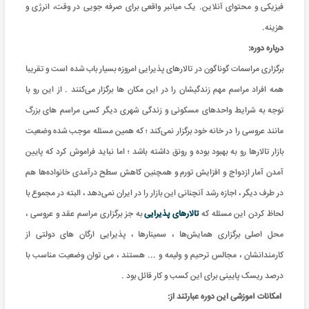
فیزیکی و محتوای آنلاین. یک میانبر واقعی برای صرفه جویی در وقت، انرژی و
هزینه
.
درباره دوره:
برگزاری مراسمات گوناگون در تالارهای پذیرایی امروزه بسیار باب شده است و تقریبا
همه افراد مراسم‌ مهم زندگیشان را در این مکان ها برگزار می‌کنند . از این رو با
توجه به شرایط ‌واحد‌های مسکونی و زندگی شهری دیگر کسی مراسم های بزرگ
مانند عروسی را در خانه خود برگزار نمی‌کند ؛ که همین مسئله موجب شده وضعیت
بازار تالارها رو به بهبود بوده و رونق داشته باشد ؛ اما نباید فراموش کرد که پایین
آمدن آمار ازدواج و افزایش تورم‌ و همچنین کاهش سطح درآمدی خانواده‌ها هم
در طرف دیگر ، اجازه رشد آنچنانی این بازار را در ایران نمی‌دهد ، البته در مجموع با
لحاظ کردن این مسئله که
تالارهای پذیرایی
به جز برگزاری مراسم‌ عقد و عروسی ،
محل اصلی برگزاری همایش‌ها ، سمینارها ، پذیرایی ارگان های دولتی از
کارمندانشان ، مجالس ترحیم و ولیمه و .‌.‌. هستند ، می توان وضعیت مناسب با
درصد ریسک پایینی برای این کسب و‌ کار قائل بود .
امکانات آموزشی این دوره عبارتند از
: