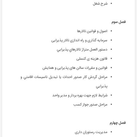
شرح شغل
فصل سوم
اصول و قوانین تالارها
سرمایه گذاری و راه اندازی تالار پذیرایی
دستور العمل متراژ تالارهاي پذيرايي
قانون هزینه ی کنسلی
قوانین و مقررات سالن های پذیرایی و همایش
مراحل گردش كار صدور احداث يا تبديل تاسيسات اقامتي و
پذيرايي
شرايط لازم جهت بهره بردار و مدير واحد
مراحل صدور جواز کسب
فصل چهارم
مدیریت رستوران داری