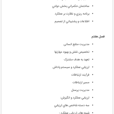
ساختمان حکمراني بخش دولتي
برنامه ريزي و نظارت بر عملکرد
اطلاعات و پشتيباني از تصميم
فصل هفتم
مدیریت منابع انسانی
تخصيص نقش و بهبود مهارتها
تعهد به هدف مشترک
ارزيابي عملکرد و سيستم پاداش
فرآيند ارتباطات
مسير ارتباطات
مدیریت پرسنل
ارزيابي عملكرد و انگيزش:
سه دسته شاخص هاي ارزيابي
شيوه هاي ارزيابي عملكرد :