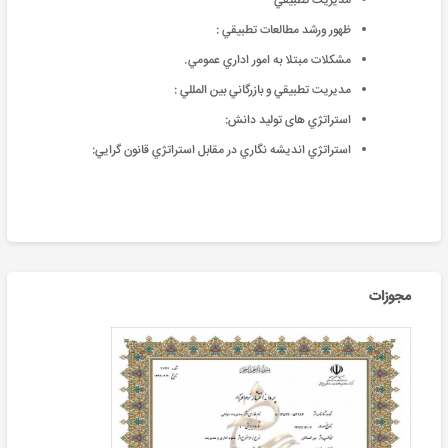
مديريت تطبیقي
ظهور ورشد مطالعات تطبیقي :
مشكلات مبتلا به امور اداري عمومي.
مديريت تطبیقي و بازرگاني بین المللي :
استراتژي های تولید دانش:
استراتژي انديشه نگاري در مقابل استراتژي قانون گرايي:
مجوزات