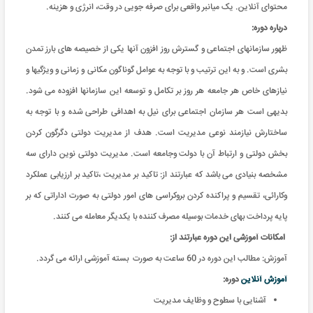
محتوای آنلاین. یک میانبر واقعی برای صرفه جویی در وقت، انرژی و هزینه
.
درباره دوره:
ظهور سازمانهای اجتماعی و گسترش روز افزون آنها یکی از خصیصه های بارز تمدن
بشری است. و به این ترتیب و با توجه به عوامل گوناگون مکانی و زمانی و ويژگیها و
نیازهای خاص هر جامعه هر روز بر تکامل و توسعه این سازمانها افزوده می شود.
بدیهی است هر سازمان اجتماعی برای نیل به اهدافی طراحی شده و با توجه به
ساختارش نیازمند نوعی مدیريت است. هدف از مدیريت دولتی دگرگون کردن
بخش دولتی و ارتباط آن با دولت وجامعه است. مدیريت دولتی نوين دارای سه
مشخصه بنیادی می باشد که عبارتند از: تاکید بر مدیريت ،تاکید بر ارزيابی عملکرد
وکارائی، تقسیم و پراکنده کردن بروکراسی های امور دولتی به صورت اداراتی که بر
پایه پرداخت بهای خدمات بوسیله مصرف کننده با یکدیگر معامله می کنند.
امکانات آموزشی این دوره عبارتند از
:
آموزش: مطالب این دوره در 60 ساعت به صورت بسته آموزشی ارائه می گردد
.
آموزش آنلاین
دوره
:
آشنایی با سطوح و وظایف مدیریت