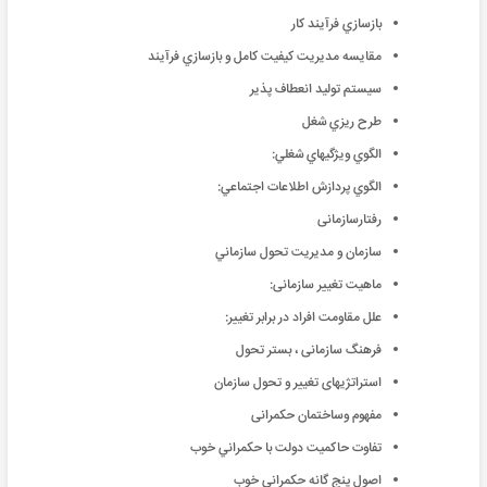
بازسازي فرآيند کار
مقايسه مديريت کيفيت کامل و بازسازي فرآيند
سيستم توليد انعطاف پذير
طرح ريزي شغل
الگوي ويژگيهاي شغلي:
الگوي پردازش اطلاعات اجتماعي:
رفتارسازمانی
سازمان و مديريت تحول سازماني
ماهیت تغییر سازمانی:
علل مقاومت افراد در برابر تغییر:
فرهنگ سازمانی ، بستر تحول
استراتژیهای تغییر و تحول سازمان
مفهوم وساختمان حکمرانی
تفاوت حاکميت دولت با حکمراني خوب
اصول پنج گانه حکمراني خوب