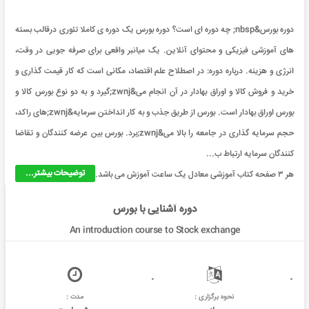
دوره بورس&nbsp; چه دوره ای است؟ دوره بورس یک دوره ی کاملا تئوری درقالب بسته
های آموزشی فیزیکی و محتوای آنلاین. یک میانبر واقعی برای صرفه جویی در وقت،
انرژی و هزینه. درباره دوره: در اصطلاح علم اقتصاد، مکانی است که کار قیمت گذاری و
خريد و فروش کالا و اوراق بهادار در آن انجام می&zwnj;گیرد و به دو نوع بورس کالا و
بورس اوراق بهادار است. بورس از طريق جذب و به کار انداختن سرمایه&zwnj;های راکد،
حجم سرمایه گذاری در جامعه را بالا می&zwnj;برد. بورس بین عرضه کنندگان و تقاضا
کنندگان سرمایه ارتباط ب...
توضیحات بیشتر...
هر ۳ صفحه کتاب آموزشی معادل یک ساعت آموزش می باشد.
دوره آشنایی با بورس
An introduction course to Stock exchange
نحوه برگزاری :
مدت :