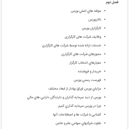
فصل دوم
مولفه هاي اصلي بورس
تالاربورس
كارگزاران بورس
وظایف شرکت های کارگزاری
خدمات ارائه شده توسط شرکت های کارگزاری
مجوزهای شرکت های کارگزاری
معيارهاي انتخاب كارگزار
خريدار و فروشنده
فهرست رسمي بورس
مزاياي بورس اوراق بهادار از ابعاد مختلف
بورس از ديد سرمايه گذاران و دارندگان دارايي هاي مالي
چرا در بورس سرمايه گذاري كنيم
آشنايي با شركت ها و اصطلاحات آنها
تفاوت شركتهاي سهامي عام و خاص