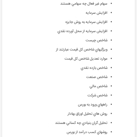
سهام غير فعال چه سهامي هستند
افزايش سرمايه
افزايش سرمايه به روش جايزه
افزايش سرمايه از محل آورده نقدي
شاخص چيست
ويژگيهاي شاخص كل قيمت عبارتند از
موارد تعديل شاخص كل قيمت
شاخص بازده نقدي
شاخص صنعت
شاخص مالي
شاخص شركت
راههاي ورود به بورس
روش هاي تحليل اوراق بهادار
تحليل گران بنيادي چه كساني هستند
روشهاي كسب درآمد از بورس