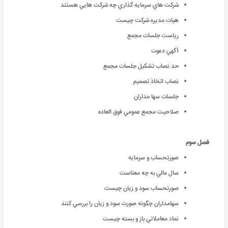
شركت هاي سرمايه گذاري چه شركت هايي هستند
هيات مديره شركت چيست
رياست جلسات مجمع
آگهي دعوت
حد نصاب تشكيل جلسات مجمع
نصاب اتخاذ تصميم
جلسات سها مداران
صلاحيت مجمع عمومي فوق العاده
فصل سوم
صورتحساب و سرمایه
سال مالي به چه معناست
صورتحساب سود و زيان چيست
سهامداران چگونه صورت سود و زيان را بررسي كنند
نماد معاملاتي باز و بسته چيست