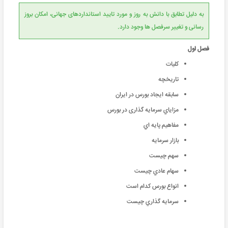
به دلیل تطابق با دانش به روز و مورد تایید استانداردهای جهانی، امکان بروز
رسانی و تغییر سرفصل ها وجود دارد.
فصل اول
کلیات
تاريخچه
سابقه ايجاد بورس در ايران
مزاياي سرمایه گذاری در بورس
مفاهيم پايه اي
بازار سرمايه
سهم چيست
سهام عادي چيست
انواع بورس كدام است
سرمايه گذاري چيست