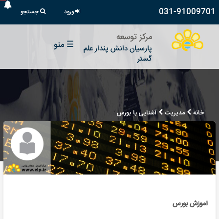
031-91009701
ورود
جستجو
مرکز توسعه
☰
منو
پارسیان دانش پندار علم
گستر
خانه
مدیریت
آشنایی با بورس
آموزش بورس