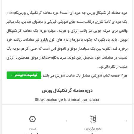
دوره معامله گر تکنیکال بورس چه دوره ای است؟ دوره معامله گر تکنیکال بورس&nbsp;
یک دوره ی کاملا تئوری درقالب بسته های آموزشی فیزیکی و محتوای آنلاین. یک میانبر
واقعی برای صرفه جویی در وقت، انرژی و هزینه. درباره دوره: یک معامله گر تکنیکال
بورس ، باید یاد بگیرد که چگونه با دوره&zwnj;های افول بازار و نیز معاملات زیانده خود
برخورد کند. تفاوت بین یک سهامدار موفق و ناموفق این است که حتی اگر هر دو به یک
نسبت در معاملات خود متحمل زیان شوند، سرمایه&zwnj;گذار موفق همچنان با انرژی
مثبت از نظر مالی و...
توضیحات بیشتر...
هر ۳ صفحه کتاب آموزشی معادل یک ساعت آموزش می باشد.
دوره معامله گر تکنیکال بورس
Stock exchange technical transactor
نحوه برگزاری :
مدت :