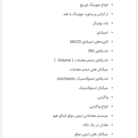
انواع مووینگ اوریج
از کراس و برخورد مووینگ با هم
باند بولینگر
اسیلاتور
کاربردهای اسیلاتور MACD
اندیکاتور RSI
اندیکاتور حجم معاملات ( Volume )
سیگنال های حجم معاملات
اندیکاتور استوکاستیک stochastic
سیگنال استوکاستیک
واگرایی
انواع واگرایی
سیستم معاملاتی ایچی موکو کینکو هیو
تعادل در یک نگاه
سیگنال های ایچی موکو