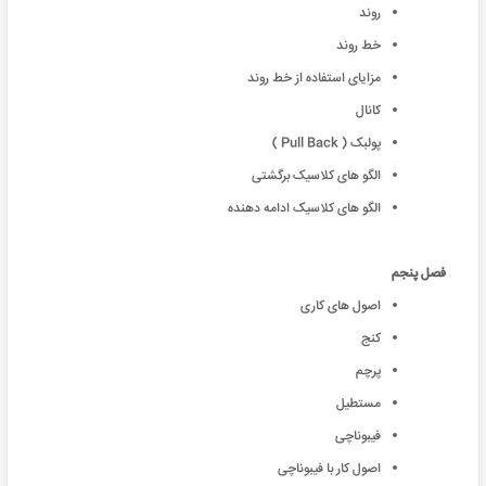
روند
خط روند
مزایای استفاده از خط روند
کانال
پولبک ( Pull Back )
الگو های کلاسیک برگشتی
الگو های کلاسیک ادامه دهنده
فصل پنجم
اصول های کاری
کنج
پرچم
مستطیل
فیبوناچی
اصول کار با فیبوناچی