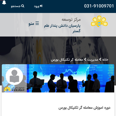
031-91009701
ورود
جستجو
مرکز توسعه
☰
منو
پارسیان دانش پندار علم
گستر
خانه
مدیریت
معامله گر تکنیکال بورس
دوره آموزش معامله گر تکنیکال بورس