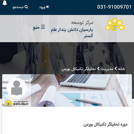
031-91009701
ورود
جستجو
مرکز توسعه
☰
منو
پارسیان دانش پندار علم
گستر
خانه
مدیریت
تحلیلگر تکنیکال بورس
دوره تحلیلگر تکنیکال بورس