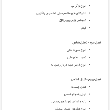
انواع واگرایی
اندیکاتورهای مناسب برای تشخیص واگرایی
فیبوناچی(Fibonacci):
فیلتر
فصل سوم - تحلیل بنیادی
انواع صورت مالی
نسبت های مالی
انواع ارزش سهم در بازار سرمایه
فصل چهارم - کندل شناسی
کندل چیست
اجزای نمودار شمعی
پایه و اساس نمودارهای شمعی
انواع الگوهای کندل استیک