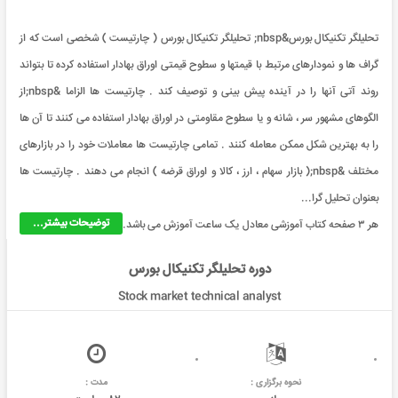
تحلیلگر تکنیکال بورس&nbsp; تحلیلگر تکنیکال بورس ( چارتیست ) شخصی است که از
گراف ها و نمودارهای مرتبط با قیمتها و سطوح قیمتی اوراق بهادار استفاده کرده تا بتواند
روند آتی آنها را در آینده پیش بینی و توصیف کند . چارتیست ها الزاما &nbsp;از
الگوهای مشهور سر ، شانه و یا سطوح مقاومتی در اوراق بهادار استفاده می کنند تا آن ها
را به بهترین شکل ممکن معامله کنند . تمامی چارتیست ها معاملات خود را در بازارهای
مختلف &nbsp;( بازار سهام ، ارز ، کالا و اوراق قرضه ) انجام می دهند . چارتیست ها
بعنوان تحلیل گرا...
توضیحات بیشتر...
هر ۳ صفحه کتاب آموزشی معادل یک ساعت آموزش می باشد.
دوره تحلیلگر تکنیکال بورس
Stock market technical analyst
نحوه برگزاری :
مدت :