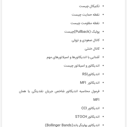
تکنیکال چیست
نقطه حمایت چیست
نقطه مقاومت چیست
پولبک (Pullback)چیست
کانال صعودی و نزولی
کانال خنثی
آشنایی با اندیکاتورها و اسیلاتورهای مهم
اندیکاتور و اسیلاتور چیست
اندیکاتورRSI
اندیکاتور MFI
فرمول محاسبه اندیکاتور شاخص جریان نقدینگی یا همان
MFI
اندیکاتور CCI
اندیکاتور STOCH
اندیکاتور بولینگر باند(Bollinger Bands)