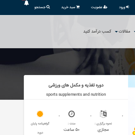
ورود
عضویت
سبد خرید
جستجو
مقالات
کسب درآمد کنید
دوره تغذیه و مکمل های ورزشی
sports supplements and nutrition
نحوه برگزاری :
مدت :
گواهینامه پایان
مجازی
۵۰ ساعت
دوره: