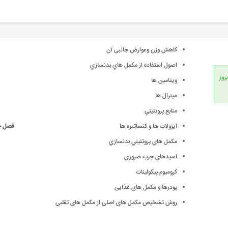
کاهش وزن وعوارض جانبی آن
اصول استفاده از مکمل هاي بدنسازي
انداردهای جهانی، امکان بروز
ويتامين ها
مينرال ها
منابع پروتئيني
ايزولات ها و کنساتتره ها
فصل چه
مکمل هاي پروتئيني بدنسازي
اسيدهاي چرب ضروري
کروميوم پيکولينات
پودرها و مکمل های غذایی
روش تشخیص مکمل های اصلی از مکمل های تقلبی