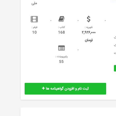
ملی
شهریه :
کتاب :
فیلم :
10
168
۲,۹۲۶,۰۰۰
ک
تومان
ک
ت
پاورپوینت :
55
ثبت نام و افزودن گواهینامه ها