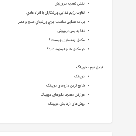
نقش تغذیه در ورزش
تفاوت رژيم غذايي ورزشكاران با افراد عادي
برنامه غذایی مناسب براي ورزشهاي صبح و عصر
تغذیه پس از ورزش
مكمل بدنسازی چيست ؟
در مکمل ها چه وجود دارد؟
فصل دوم - دوپینگ
دوپینگ
شایع ترین داروهای دوپینگ
عوارض مصرف داروهای دوپینگ
روش‌هاى آزمايش دوپينگ