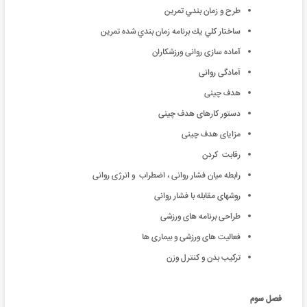
طرح و زمان بند‍‍‍ي تمرين
ساختار كلي يك برنامه زمان بندي شده تمرين
آماده سازی روانی ورزشكاران
آمادگی روانی
هدف چينی
دستور كارهای هدف چينی
مزايای هدف چينی
رقابت کردن
رابطه ميان فشار روانی ، اضطراب و انرژی روانی
روشهای مقابله با فشار روانی
طراحی برنامه های ورزشی
فعالیت های ورزشی و بیماری ها
ترکیب بدن و کنترل وزن
فصل سوم