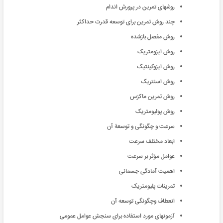
روشهای تمرين در پرورش اندام
چند روش تمرين برای توسعه قدرت حداکثر
روش مفصل بازشده
روش ايزومتريک
روش ايزوکينتيک
روش اسنتريک
روش تمرين ماکزس
روش پولیومتریک
سرعت و چگونگی و توسعة آن
ابعاد مختلف سرعت
عوامل مؤثر بر سرعت
اهمیت آمادگی جسمانی
تمرینات پلیومتریک
انعطاف وچگونگی توسعه آن
آزمونهای مورد استفاده برای سنجش عوامل عمومی