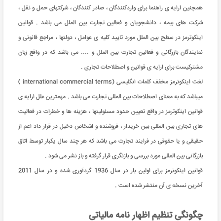
همچنین ارایه ی راهنما برای واردکنندگان ، صادر کنندگان ، شرکتهای حمل و نقل ،
شرکت های بیمه ، دانشجویان و فعالین تجارت بین الملل می باشد . قوانین
اینکوترمز در سطح بین الملل مورد تایید کلیه ی عوامل ، دولتها ، مراجع قانونی و
نمایندگان بازرگانی و فعالین تجارت بین الملل و .... می باشد که در واقع زبان
مشترکیست برای ارایه ی قوانین و اصطلاحات تجاری .
لغت اینکوترمز مخفف کلمات انگلیسی (international commercial terms )
میباشد که به معنای اصطلاحات بین المللی تجارت می باشد . مهمترین علل ارایه ی
قوانین اینکوترمز در واقع تعیین حدود مسئولیتها ، هزینه ها و خطرات در فعالیت
های تجاری بین المللی بین خریدار ، فروشنده و اشخاص دخیل در قرار داد اعم از
حقیقی و یا حقوقی در فرایند تجارت می باشد که هر چند سال یکبار توسط اتاق
بازرگانی بین المللی مورد بررسی و بازنگری قرار گرفته و باز نشر می شود .
قوانین اینکوترمز برای اولین بار در سال 1936 گردآوری شده و در سال 2011
آخرین نسخه ی آن منتشر شده است .
چگونگی تنظیم اظهار نامه مالیاتی