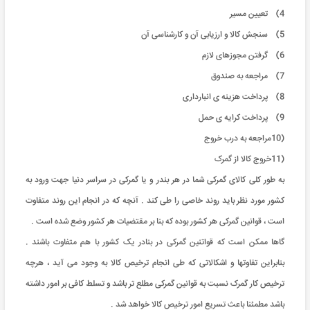
4) تعیین مسیر
5) سنجش کالا و ارزیابی آن و کارشناسی آن
6) گرفتن مجوزهای لازم
7) مراجعه به صندوق
8) پرداخت هزینه ی انبارداری
9) پرداخت کرایه ی حمل
(10مراجعه به درب خروج
(11خروج کالا از گمرک
به طور کلی کالای گمرکی شما در هر بندر و یا گمرکی در سراسر دنیا جهت ورود به
کشور مورد نظر باید روند خاصی را طی کند . آنچه که در انجام این روند متفاوت
است ، قوانین گمرکی هر کشور بوده که بنا بر مقتضیات هر کشور وضع شده است .
گاها ممکن است که قواتنین گمرکی در بنادر یک کشور با هم متفاوت باشند .
بنابراین تفاوتها و اشکالاتی که طی انجام ترخیص کالا به وجود می آید ، هرچه
ترخیص کار گمرک نسبت به قوانین گمرکی مطلع تر باشد و تسلط کافی بر امور داشته
باشد مطمئنا باعث تسریع امور ترخیص کالا خواهد شد .