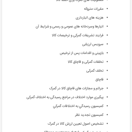
مسئولیت های گمرک برای حفظ کالا
مقررات متروکه
هزینه های انبارداری
انبارها وسردخانه های عمومی و رسمی و شرایط آن
فرایند تشریفات گمرکی و ترخیصات کالا
سرویس ارزیابی
بازبینی و اقدامات پس از ترخیص
تخلفات گمرکی و قاچاق کالا
تخلف گمرکی
قاچاق
جرائم و مجازات های قاچاق کالا در گمرک
پیگیری موارد اختلاف در مراجع رسیدگی به اختلاف گمرکی
كميسيون رسيدگي به اختلافات گمركي
کميسيون تجديد نظر
تشخیص اصول تعیین ارزش کالا در گمرک