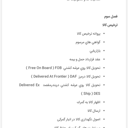
فصل سوم
ترخیص کالا
پروانه ترخیص کالا
گواهي هاي مرسوم
بازاريابي
عقد قرارداد حمل و بيمه
تحويل كالا روي عرشه كشتي Free On Board ) FOB )
تحويل كالا درمرز Delivered At Frontier ) DAF )
تحويل كالا روي عرشه كشتي دربندرمقصد Delivered Ex
Ship ) DES )
اظهار كالا به گمرك
ارسال كالا
اصول نگهداری کالا در انبار گمرکی