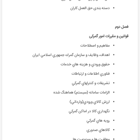
دسته بندی حق العمل کاران
فصل دوم
قوانین و مقررات امور گمرکی
مفاهیم و اصطلاحات
اهداف، وظايف و سازمان گمرك جمهوري اسلامي ايران
حقوق ورودي و هزينه هاي خدمات
فناوري اطلاعات و ارتباطات
تشريفات و كنترلهاي گمركي
الزامات سامانه (سيستم) هماهنگ شده
ارزش كالاي ورودي(وارداتي)
نگهداري كالا در اماكن گمركي
رويه هاي گمركي
كالاهاي صدوري
معافيت ها و ممنوعيت ها