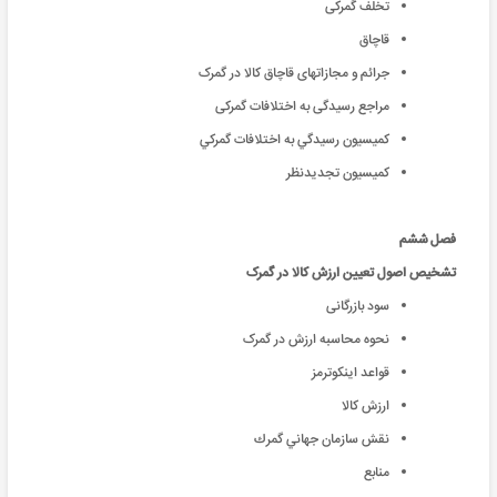
تخلف گمرکی
قاچاق
جرائم و مجازاتهای قاچاق کالا در گمرک
مراجع رسیدگی به اختلافات گمرکی
كميسيون رسيدگي به اختلافات گمركي
کميسيون تجديدنظر
فصل ششم
تشخیص اصول تعیین ارزش کالا در گمرک
سود بازرگانی
نحوه محاسبه ارزش در گمرک
قواعد اینکوترمز
ارزش کالا
نقش سازمان جهاني گمرك
منابع