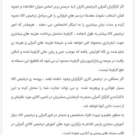
اگر کارگزاران گمرکی (ترخیص کاران ) به درستی و بر اساس میزان اطلاعات و تجربه
اشان انتخاب نشوند مطمئنا دردسر های فراوانی را طی مراحل ترخیص کالا تجربه
کرده و مدت زمان بیشتری را به اینکار اختصاص می دهند . هرچقدر که امور
ترخیص کالا بیشتر به طول انجامد ، کارفرما متحمل پرداخت هزینه های بیشتری
جهت انبارداری محموله اش خواهد شد و نتیجتا هزینه های گمرکی و هزینه ی
تمام شده ی کالا افزایش یافته که موجب ضرر و زیان مالی کارفرما شده و امکان
رقابت در عرصه ی بازارامروز برای کارفرما محدود تر می شود که بالطبع این مسئله به
نفع کارفرما نیست .
اگر مشکلی در ترخیص کاری کارگزاران وجود داشته باشد ، پروسه ی ترخیص کالا
بسیار طولانی و پرهزینه شده و می تواند تجارت شما را مختل کرده و این
ناکارآمدی کارگزار گمرکی منجر به نارضایتی مشتریان در تامین کالای مورد نظرشان و
از دست دادن آنها خواهد شد .
به منظور تعلیم و تربیت افراد متخصص و متبحر در امور گمرکی و ترخیص کالا ،مرکز
آموزش مجازی پارس اقدام به برگزاری دوره های آموزش ترخیص کالای گمرکی در
قالب بسته های پستی و آنلاین نموده است .