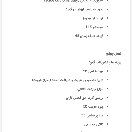
حقوق پایه گمرکی (Base customs duty)
نحوه محاسبه ارزش در گمرک
قواعد اینکوترمز
سیستم H.S
قواعد طبقه بندی کالا
فصل چهارم
رویه ها و تشریفات گمرک
ورود قطعی کالا
دايره تشخيص هويت و دريافت اسناد (احراز هويت)
انواع واردات قطعي
بررسي کارت حق العمل کاری
ورود موقت کالا
صدور قطعی کالا
کالای مرجوعی