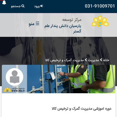
031-91009701
ورود
جستجو
مرکز توسعه
☰
منو
پارسیان دانش پندار علم
گستر
خانه
مدیریت
مدیریت گمرک و ترخیص کالا
دوره آموزشی مدیریت گمرک و ترخیص کالا