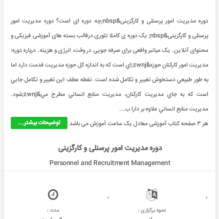
دوره مدیریت امور پرسنلی و کارگزینی&nbsp;چه دوره ای است؟ دوره مدیریت امور
پرسنلی و کارگزینی&nbsp; یک دوره ی کاملا تئوری درقالب بسته های آموزشی فیزیکی و
محتوای آنلاین. یک میانبر واقعی برای صرفه جویی در وقت، انرژی و هزینه. درباره دوره:
مديريت امور کارکنان حوزه&zwnj;اي است که به اندازه کل حوزه مديريت قدمت دارد اما
به طور طبيعي دستخوش تغيير و تکامل شده است. نقطه عطف اين تغيير و تکامل جايي
است که به جاي مديريت کارکنان، مديريت منابع انساني مطرح مي&zwnj;شود.
مديريت منابع انساني علاوه بر دارا ب...
توضیحات بیشتر...
هر ۳ صفحه کتاب آموزشی معادل یک ساعت آموزش می باشد.
دوره مدیریت امور پرسنلی و کارگزینی
Personnel and Recruitment Management
نحوه برگزاری :
مدت :