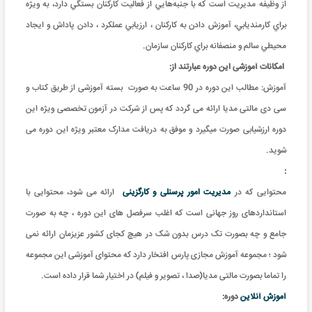
از وظيفه مديريت است که با جنبه‌هايي از فعاليت‌ کارکنان بستگي دارد، به ويژه
براي کارمنديابي، آموزش دادن به کارکنان ، ارزيابي عملکرد ، دادن پاداش و ايجاد
محيطي سالم و منصفانه براي کارکنان سازمان.
امکانات آموزشی این دوره عبارتند از
:
آموزش: مطالب این دوره در 90 ساعت به صورت بسته آموزشی از طریق کتاب و
سی دی مالتی مدیا ارائه می گردد که پس از شرکت در آزمون تخصصی ویژه این
دوره ارزشیابی صورت میگیرد و موفق به دریافت مدارک معتبر ویژه این دوره می
شوید.
:
محتوایی که در
مدیریت امور پرسنلی و کارگزینی
ارائه می شود، محتوایی با
استانداردهای روز جهانی است که اغلب سرفصل های این دوره ، چه به صورت
جامع و چه بصورت تک درس بدون شک در هیچ کجای کشور عزیزمان ارائه نمی
شود ؛ مجموعه آموزش مجازی پارس افتخار دارد که محتوای آموزشی این مجموعه
را تماما بصورت مالتی مدیا(صدا ، تصویر و فیلم) در اختیار شما قرار داده است.
آموزش آنلاین
دوره: