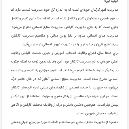
درباره دوره:
مديريت امور کارکنان حوزه‌اي است که به اندازه کل حوزه مديريت قدمت دارد اما
به طور طبيعي دستخوش تغيير و تکامل شده است. نقطه عطف اين تغيير و تکامل
جايي است که به جاي مديريت کارکنان، مديريت منابع انساني مطرح مي‌شود.
مديريت منابع انساني علاوه بر دارا بودن مباني و مفاهيم مديريت کارکنان،
رويکردهاي کلي‌تر و جديد‌تري را در مديريت نيروي انساني در نظر مي‌گيرد.
براي ده‌ها سال، اجراي وظايف انتخاب، آموزش و جبران خدمت کارکنان وظايف
اصلي حوزه‌اي به نام مديريت کارکنان بود. اين وظايف بدون توجه به اينکه چگونه
به يکديگر مرتبط هستند انجام مي‌شدند. اما اکنون حوزه‌اي به نام مديريت منابع
انساني مطرح شده است. مديريت منابع انساني آنطور که در حال حاضر درک
مي‌شود، به جاي رد يا حذف، تعميمي از نيازمندهاي سنتي اداره اثربخش کارکنان
است. در اين حوزه درک مناسبي از رفتار بشري و مهارت استفاده از اين درک و
بينش نياز است. هم‌چنين داشتن دانش و درک از وظايف مختلف کارکنان و آگاهي
از شرايط محيطي ضروري است.
مقصود از مديريت منابع انساني سياست‌ها و اقدامات مورد نياز براي اجراي بخشي