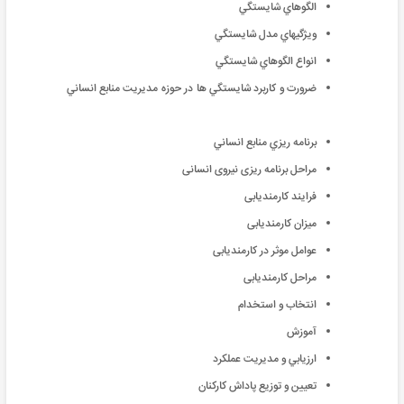
الگوهاي شايستگي
ويژگيهاي مدل شايستگي
انواع الگوهاي شايستگي
ضرورت و كاربرد شايستگي ها در حوزه مديريت منابع انساني
برنامه ريزي منابع انساني
مراحل برنامه ریزی نیروی انسانی
فرایند کارمندیابی
میزان کارمندیابی
عوامل موثر در کارمندیابی
مراحل کارمندیابی
انتخاب و استخدام
آموزش
ارزيابي و مديريت عملكرد
تعيين و توزيع پاداش كاركنان