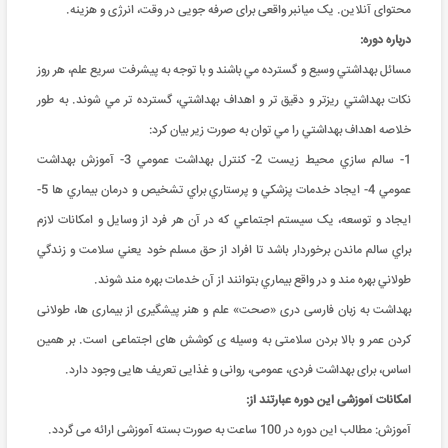
محتوای آنلاین. یک میانبر واقعی برای صرفه جویی در وقت، انرژی و هزینه.
درباره دوره:
مسائل بهداشتي وسيع و گسترده مي باشند و با توجه به پيشرفت سريع علم، هر روز
نکات بهداشتي ريزتر و دقيق تر و اهداف بهداشتي، گسترده تر مي شوند. به طور
خلاصه اهداف بهداشتي را مي توان به صورت زير بيان کرد:
1- سالم سازي محيط زيست 2- کنترل بهداشت عمومي 3- آموزش بهداشت
عمومي 4- ايجاد خدمات پزشکي و پرستاري براي تشخيص و درمان بيماري ها 5-
ايجاد و توسعه، يک سيستم اجتماعي که در آن هر فرد از وسايل و امکانات لازم
براي سالم ماندن برخوردار باشد تا افراد از حق مسلم خود يعني سلامت و زندگي
طولاني بهره مند و در واقع بيماري بتوانند از آن خدمات بهره مند شوند.
بهداشت به زبان فارسی دری «صحت» علم و هنر پیشگیری از بیماری ها، طولانی
کردن عمر و بالا بردن سلامتی به‌ وسیله ی کوشش‌ های اجتماعی است. بر همین
اساس، برای بهداشت فردی، عمومی، روانی و غذایی تعریف‌ هایی وجود دارد.
امکانات آموزشی این دوره عبارتند از:
آموزش: مطالب این دوره در 100 ساعت به صورت بسته آموزشی ارائه می گردد.