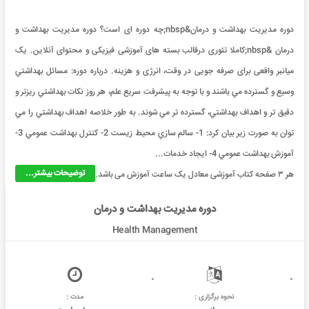
دوره مدیریت بهداشت و درمان&nbsp;چه دوره ای است؟ دوره مدیریت بهداشت و
درمان &nbsp;کاملا تئوری درقالب بسته های آموزشی فیزیکی و محتوای آنلاین. یک
میانبر واقعی برای صرفه جویی در وقت، انرژی و هزینه. درباره دوره: مسائل بهداشتي
وسيع و گسترده مي باشند و با توجه به پيشرفت سريع علم، هر روز نکات بهداشتي ريزتر و
دقيق تر و اهداف بهداشتي، گسترده تر مي شوند. به طور خلاصه اهداف بهداشتي را مي
توان به صورت زير بيان کرد: 1- سالم سازي محيط زيست 2- کنترل بهداشت عمومي 3-
آموزش بهداشت عمومي 4- ايجاد خدمات...
توضیحات بیشتر...
هر ۳ صفحه کتاب آموزشی معادل یک ساعت آموزش می باشد.
دوره مدیریت بهداشت و درمان
Health Management
نحوه برگزاری :
مدت :