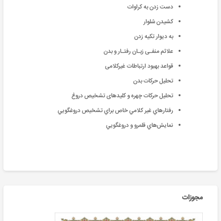
دﺳﺖ زدن ﺑﻪ ﮐﺮاوات
ﮐﺸﯿﺪن ﺷﻠﻮار
ﺑﻪ دﯾﻮار ﺗﮑﯿﻪ زدن
علائم منفـی زبـان رفتـار و بدن
قواعد بهبود ارتباطات غیرکلامی
تحلیل حرکات بدن
تحلیل حرکات چهره و کلیدهای تشخیص دروغ
رفتارهاي غير كلامي خاص براي تشخيص دروغگويي
نمايش‌هاي قلمرو و دروغگويي
مجوزات