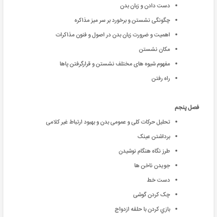
دست دادن و زبان بدن
چگونگی نشستن و برخورد بر سر میز مذاکره
اهمیت و ضرورت زبان بدن در اصول و فنون مذاکرات
مکان نشستن
مفهوم شیوه های مختلف نشستن و قرارگرفتن پاها
راه رفتن
فصل پنجم
تحلیل حرکات کلی و عمومی بدن و بهبود ارتباط غیر کلامی
برداشتن عینک
طرز نگاه هنگام نوشیدن
جویدن ناخن ها
دست خط
چک کردن گوشی
ﺑﺎزي ﮐﺮدن ﺑﺎ ﺣﻠﻘﻪ ازدواج