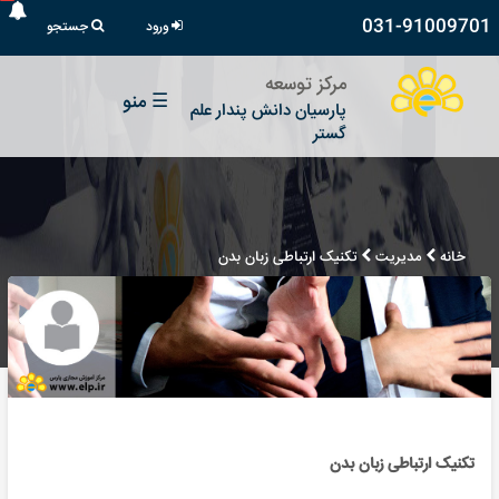
031-91009701
ورود
جستجو
مرکز توسعه
☰
منو
پارسیان دانش پندار علم
گستر
خانه
مدیریت
تکنیک ارتباطی زبان بدن
تکنیک ارتباطی زبان بدن