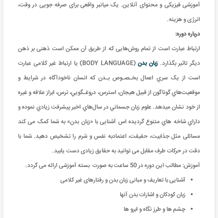
آموزشی فیزیکی و محتوای آنلاین. یک میانبر واقعی برای صرفه جویی در وقت،
انرژی و هزینه
.
درباره دوره:
ارتباط عبارت است از تمام روش‌هایی که از طريق آن ممکن است ذهنی بر ذهن
دیگر تاثیر بگذارد.
زبان بدن
(BODY LANGUAGE) یا ارتباط غیر کلامی عبارت
است از يک سري اعمال بخـصـوص بـدن که انسان ناخودآگاه در شرايط و
موقعيت‌هاي گوناگون از قبيل هيجان، استرس، دروغـگويي، ترس، ابراز علاقه و غيره
از خود نشان ميدهد. علوم زبان جسماني در سال‌هاي اخير پيشرفت زيادي نموده و
داراي شاخه هاي متنوع گرديده اس آشنایی با «زبان بدن» به شما کمک می کند
مسائلی مثل جذابیت، حقیقت، اعتمادبه نفس و شرم را تشخیص دهید. شما با
دقت در حرکات طرف مقابل می توانید به حقایق زيادی دست یابید.
آموزش: مطالب این دوره در 50 ساعت به صورت بسته آموزشی ارائه می گردد
.
آشنایی با تعاریف و مبانی زبان بدن و رفتارهای غیر کلامی
زبان کودکان و اشارات بدن آنها
چشم ها و طرز نگاه و ابرو ها