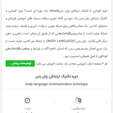
دوره آشنایی با تکنیک ارتباطی زبان بدن&nbsp; چه دوره ای است؟ دوره آشنایی با
تکنیک ارتباطی زبان بدن یک دوره ی کاملا تئوری درقالب بسته های آموزشی فیزیکی و
محتوای آنلاین. یک میانبر واقعی برای صرفه جویی در وقت، انرژی و هزینه. درباره دوره:
ارتباط عبارت است از تمام روش&zwnj;هایی که از طريق آن ممکن است ذهنی بر ذهن
دیگر تاثیر بگذارد. زبان بدن (BODY LANGUAGE) یا ارتباط غیر کلامی عبارت است از
يک سري اعمال بخـصـوص بـدن که انسان ناخودآگاه در شرايط و موقعيت&zwnj;هاي
گوناگون از قبيل هيجان، استرس، درو...
توضیحات بیشتر...
هر ۳ صفحه کتاب آموزشی معادل یک ساعت آموزش می باشد.
دوره تکنیک ارتباطی زبان بدن
body language communication technique
نحوه برگزاری :
مدت :