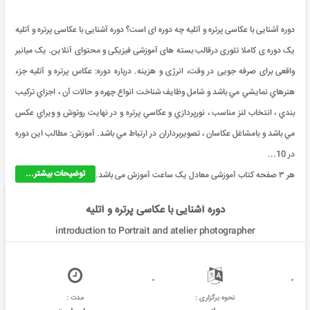
دوره آشنایی با عکاسی پرتره و آتلیه چه دوره ای است؟ دوره آشنایی با عکاسی پرتره و آتلیه
یک دوره ی کاملا تئوری درقالب بسته های آموزشی فیزیکی و محتوای آنلاین. یک میانبر
واقعی برای صرفه جویی در وقت، انرژی و هزینه. درباره دوره: عکاس پرتره و آتليه جزء
هنرهاي نمايشي مي باشد و شامل وظايف شناخت انواع چهره و حالات آن ، اجزاي ترکيب
بندي ، انتخاب لنز مناسب ، نورپردازي و عکاسي پرتره و در نهايت روتوش و ويراي عکس
مي باشد و بامشاغل عکاسان ، تصويربرداران در ارتباط مي باشد. آموزش: مطالب این دوره
در 10...
توضیحات بیشتر...
هر ۳ صفحه کتاب آموزشی معادل یک ساعت آموزش می باشد.
دوره آشنایی با عکاسی پرتره و آتلیه
introduction to Portrait and atelier photographer
نحوه برگزاری :
مدت :