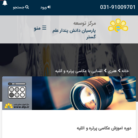
031-91009701
ورود
جستجو
مرکز توسعه
☰
منو
پارسیان دانش پندار علم
گستر
خانه
هنری
آشنایی با عکاسی پرتره و آتلیه
دوره آموزش عکاسی پرتره و آتلیه