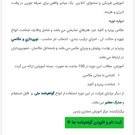
آموزشی فیزیکی و محتوای آنلاین. یک میانبر واقعی برای صرفه جویی در وقت،
انرژی و هزینه
.
درباره دوره:
عکاس پرتره و آتليه جزء هنرهاي نمايشي مي باشد و شامل وظايف شناخت انواع
چهره و حالات آن ، اجزاي ترکيب بندي ، انتخاب لنز مناسب ،
نورپردازي و عکاسي
پرتره و در نهايت روتوش و ويراي عکس مي باشد و بامشاغل عکاسان ، تصويربرداران
در ارتباط مي باشد.
آموزش: مطالب این دوره در 100 ساعت به صورت بسته آموزشی ارائه می گردد
.
آشنایی با مبانی عکاسی
شناخت پرتره و آتلیه
از دیگر مزایای شرکت در این دوره استفاده از انواع
گواهینامه ملی
و
قابل استعلام
و
مدرک معتبر
می باشد.
برگزارکننده:
مرکز آموزش مجازی پارس
ثبت نام و افزودن گواهینامه ها