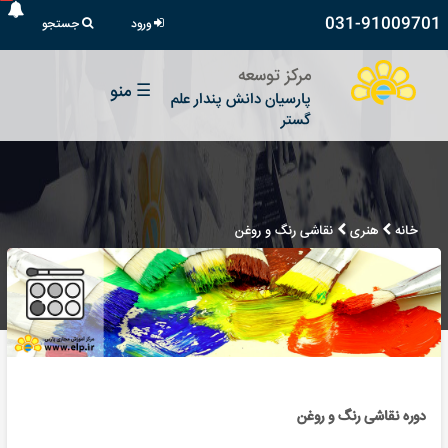
031-91009701
ورود
جستجو
مرکز توسعه
☰
منو
پارسیان دانش پندار علم
گستر
خانه
هنری
نقاشی رنگ و روغن
دوره نقاشی رنگ و روغن