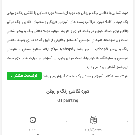
دوره آشنایی با نقاشی رنگ و روغن چه دوره ای است؟ دوره آشنایی با نقاشی رنگ و روغن
یک دوره ی کاملا تئوری درقالب بسته های آموزشی فیزیکی و محتوای آنلاین. یک میانبر
واقعی برای صرفه جویی در وقت، انرژی و هزینه. درباره دوره: نقاش رنگ و روغن شغلي
است زير مجموعه هنرهاي تجسمي که شامل وظايفي از قبيل آماده سازي زمينه، نقاشي
رنگ و روغن &nbsp;و... می باشد و&nbsp;با مراکز ارائه صنايع دستي ، هنرهاي
تجسمي و نمايشگاه ها درارتباط است.در این دوره ی آموزشی با مهارت های لازم جهت
این شغل آشنایی پیدا می کنید....
توضیحات بیشتر...
هر ۳ صفحه کتاب آموزشی معادل یک ساعت آموزش می باشد.
دوره نقاشی رنگ و روغن
Oil painting
نحوه برگزاری :
مدت :