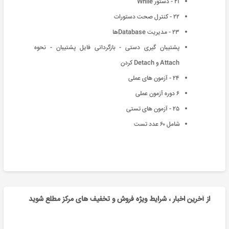
٢١ - دستور While
٢٢ - کنترل صحت دستورات
٢٣ - مدیریت Databaseها
پشتیبان گیری دستی - بازگردانی فایل پشتیبان - نحوه
Attach و Detach کردن
٢۴ - آزمون های عملی
۶ دوره آزمون عملی
٢۵ - آزمون های تستی
شامل ۶٠ عدد تست
از آخرین اخبار ، شرایط ویژه فروش و تخفیف های مرکز مطلع شوید