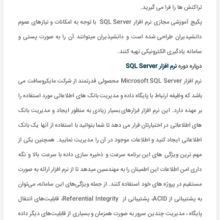
تراکنش ها را فرا می گیرید.
پکیج آموزشی مجازی نرم افزار SQL Server با توجه به امکانات و نیازهای عموم
دانشپدیران طراحی شده است و دانشپذیران میتوانند آن را به صورت پستی و
سامانه یادگیری الکترونیکی تهیه کنند.
درباره دوره
نرم افزار
SQL Server
نرم افزار Microsoft SQL Server محصولی قدرتمند از شرکت مایکروسافت می
باشد که وظیفه ارتباط با پایگاه داده و مدیریت بانک های اطلاعاتی مورد استفاده را
بر عهده دارد. این نرم افزار ابزارهای بسیار زیادی به منظور ایجاد و مدیریت بانک
های اطلاعاتی در اختیارتان قرار می دهد تا شما بتوانید با استفاده از آنها یک بانک
اطلاعاتی ایجاد کنید و اطلاعات موجود در آن را مدیریت نمایید. همچنین یکی از
مهم ترین ویژگی های این برنامه سرعت و ذخیره سازی داده با سرعت بالا و نگه
داری امن اطلاعات این اطمینان را به مهندسین میدهد تا از نرم افزار ارائه به صورت
مستقیم در پروژه های خود استفاده کنند. از جمله ویژگی‌های این سامانه، می‌توان
به پشتیبانی از ACID، پشتیبانی از Referential Integrity، قابلیت‌های انتقال
پایگاه ، مدیریت چندین سرور به صورت همزمان و بسیاری از قابلیت‌های دیگر داده