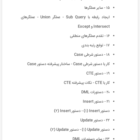
١۵ - سایر عملگرها
ایجاد رابطه با Sub Query - عملگر Union - عملگرهای
Intersect و Except
١۶ - تقدم عملگرهای منطقی
١٧ - توابع رتبه بندی
١٨ - دستور شرطی Case
کار با دستور شرطی Case - ساختار پیشرفته دستور Case
١٩ - دستور CTE
کار با CTE - نکات پیشرفته CTE
٢٠ - دستورات DML
٢١ - دستور Insert
دستور Insert (١) - دستور Insert (٢)
٢٢ - دستور Update
دستور Update (١) - دستور Update (٢)
٢٣ - سایر دستورات DML