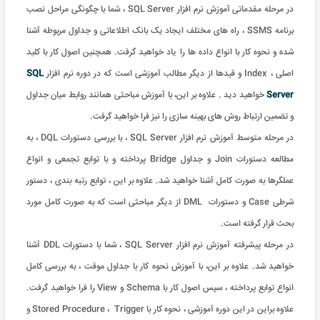
در مرحله مقدماتی آموزش نرم افزار SQL Server ، شما با چگونگی مراحل نصب
برنامه SSMS ، راه های مختلف ایجاد یک بانک اطلاعاتی و جداول مربوطه آشنا
شده و نحوه کار با انواع داده ها را یاد خواهید گرفت. همچنین اصول کار با کلید
اصلی ، Index و قیدها از دیگر مطالب آموزشی است که در دوره نرم افزار
SQL
Server
خواهید دید . علاوه بر این، با آموزش مباحثی همانند روابط میان جداول
و تضمین ارتباط روش های بهینه سازی را نیز فرا خواهید گرفت.
در مرحله متوسط آموزش نرم افزار SQL Server ، با بررسی دستورات DQL ، به
مطالعه دستورات Join و جداول Bridge پرداخته و با توابع تجمعی و انواع
عملگرها به صورت کامل آشنا خواهید شد. علاوه بر این ، توابع رتبه بندی ، دستور
شرطی Case و دستورات DML از دیگر مباحثی است که به صورت کامل مورد
بحث قرار گرفته است.
در مرحله پیشرفته آموزش نرم افزار SQL Server ، شما با دستورات DDL آشنا
خواهید شد. علاوه بر این، با آموزش نحوه کار با جداول موقت ، به بررسی کامل
انواع توابع پرداخته ، سپس اصول کار با Schema و View را فرا خواهید گرفت.
علاوه براین در این دوره آموزشی ، نحوه کار با Stored Procedure ، Trigger و