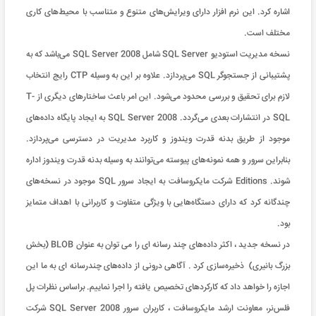
اشاره کرد. این نرم افزار دارای ویرایش‌های متنوع و متناسب با محیط‌های کاری
مختلف است.
نسخه مدیریت استودیو SQL Server شامل SQL Server 2008 می‌باشد که به
پشتیبانی از جستجوگر SQL می‌پردازد. علاوه بر این به وسیله CTP رایج انتخاب
لازم برای تحقیق و بررسی محدود می‌شود. این امر باعث ساختارهای دیگری از T-
SQL در انتشارات بعدی می‌گردد. SQL Server 2008 به ایجاد پایگاه داده‌های
موجود از طریق بدنه قدرت ویندوز و کاربرد مدیریت در دسترسی می‌پردازد.
بنابراین سرور و همه نمونه‌های پیوسته می‌توانند به وسیله بدنه قدرت ویندوز اداره
شوند. Editions شرکت مایکروسافت به ایجاد سرور SQL موجود در نسخه‌های
چندگانه کرد که دارای دستگاه‌هایی با ویژگی متفاوت و کاربرانی با اهداف متمایز
بود.
در نسخه جدید ، اکثر داده‌های چند رسانه ای را می توان به عنوان BLOB (بخش
بزرگ بانیری) ذخیره‌سازی کرد . آگاهی درونی از داده‌های چندرسانه ای به ما این
اجازه را خواهد داد که کارکردهای تخصیص یافته را اجرا نماییم. براساس نظرات پل
فلس‌نر، معاونت ارشد مایکروسافت ، کاربران سرور SQL Server 2008 شرکت