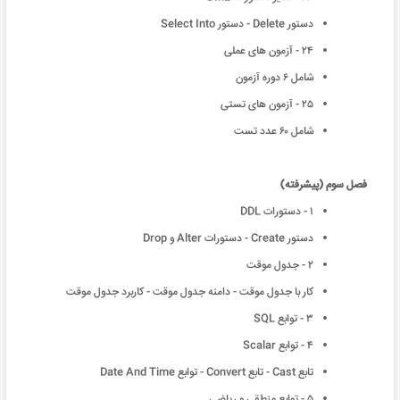
دستور Delete - دستور Select Into
٢۴ - آزمون های عملی
شامل ۶ دوره آزمون
٢۵ - آزمون های تستی
شامل ۶٠ عدد تست
فصل سوم (پیشرفته)
١ - دستورات DDL
دستور Create - دستورات Alter و Drop
٢ - جدول موقت
کار با جدول موقت - دامنه جدول موقت - کاربرد جدول موقت
٣ - توابع SQL
۴ - توابع Scalar
تابع Cast - تابع Convert - توابع Date And Time
۵ - توابع منطقی و ریاضی