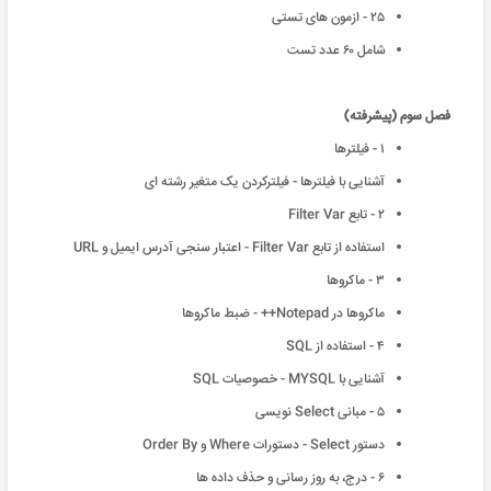
٢۵ - ازمون های تستی
شامل ۶٠ عدد تست
فصل سوم (پیشرفته)
١ - فیلترها
آشنایی با فیلترها - فیلتر‌کردن یک متغیر رشته ای
٢ - تابع Filter Var
استفاده از تابع Filter Var - اعتبار سنجی آدرس ایمیل و URL
٣ - ماکروها
ماکروها در Notepad++ - ضبط ماکروها
۴ - استفاده از SQL
آشنایی با MYSQL - خصوصیات SQL
۵ - مبانی Select نویسی
دستور Select - دستورات Where و Order By
۶ - درج، به روز رسانی و حذف داده ها