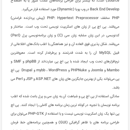
Source) است، که بیشتر برای طراحی برنامه‌های سمت سرور یا به اصطلاح
Back End Develop در وب‌ پویا (Dynamic) مورد استفاده قرار می‌گیرد.
PHP مخفف PHP: Hypertext Preprocessor (پیش پردازنده فرامتن)
می‌‌باشد. پی اچ پی از زبان های اسکریپت ‌نویسی تحت وب است. ساختار و
کدنویسی در این زبان مشابه زبان سی (C) و زبان برنامه‌نویسی پرل (Perl)
می‌‌باشد. شکل پذیری فوق العاده آن و نیز هماهنگی با اغلب بانک‌های اطلاعاتی از
قبیل MySQL آن را به شدت قدرتمند و پرطرفدار کرده است. معروفترین
نرم‌افزارهای تحت وب ایجاد شده با پی اچ پی عبارت‌اند از phpBB و SMF و
Mambo و Joomla و PHPNuke و mybb ، WordPress و Drupal پی اچ
پی می‌تواند یکی از بهترین جایگزین های زبان های ASP.NET و JSP و Perl می
باشد.
سادگی استفاده از پی اچ پی و شباهت آن به زبان سی و پرل باعث شده که اغلب
برنامه نویسان با تجربه در کوتاه ترین زمان برنامه های کاملی را ایجاد کنند. پی اچ
پی تنها یک زبان اسکریپت نویسی نیست و با استفاده از PHP-GTK می‌توان برای
طراحی برنامه های با ظاهر گرافیکی (GUI) و همچنین برنامه‌های خط فرمان