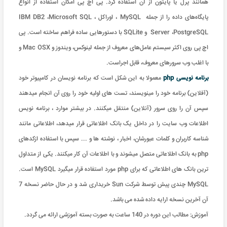
همانند پرل یا پایتون از آن استفاده کرد. پی اچ پی امکان استفاده از انواع
پایگاه‌های داده را از جمله MySQL ، اوراکل ، IBM DB2 ،Microsoft SQL
Server ،PostgreSQL و SQLite با دستورهایی ساده فراهم ساخته است. پی
اچ پی روی اکثر سیستم عامل‌های معروف از جمله لینوکس، ویندوز و Mac OSX و
با اغلب وب سرورهای معروف، قابل اجراست.
برنامه نویسی php
معمولا به این شکل است که برنامه نویسان در کامپیوتر خود
(آفلاین) برنامه خود را مینویسند، تست های اولیه خود را روی آن انجام میدهند
سپس آن را روی سرور (آنلاین) منتقل میکنند. در بیشتر موارد ، برنامه نویس
اطلاعات وب سایت را در داخل یک بانک اطلاعاتی قرار میدهد، اطلاعاتی مانند
شناسه کاربران و کلمات عبورشان، اخبار ، نوشته ها و ... سپس با استفاده ازکدهای
php به بانک اطلاعاتی متصل میشوند و با اطلاعات آن کار میکنند. یکی از متداول
ترین بانک های اطلاعاتی که برای php مورد استفاده قرار میگیرد MySQL است.
MySQL چندی پیش توسط شرکت Sun خریداری شد و در حال حاضر نسخه 7
آن آخرین نسخه ارایه داده شده می باشد.
آموزش: مطالب این دوره در 140 ساعت به صورت بسته آموزشی ارائه می گردد
.