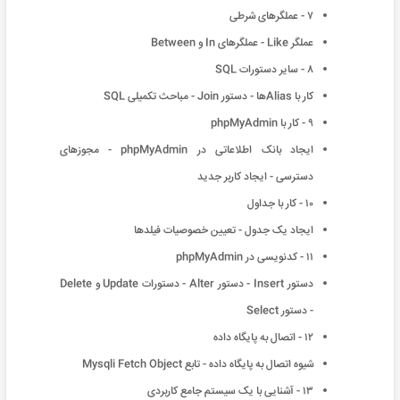
٧ - عملگرهای شرطی
عملگر Like - عملگرهای In و Between
٨ - سایر دستورات SQL
کار با Aliasها - دستور Join - مباحث تکمیلی SQL
٩ - کار با phpMyAdmin
ایجاد بانک اطلاعاتی در phpMyAdmin - مجوزهای
دسترسی - ایجاد کاربر جدید
١٠ - کار با جداول
ایجاد یک جدول - تعیین خصوصیات فیلدها
١١ - کدنویسی در phpMyAdmin
دستور Insert - دستور Alter - دستورات Update و Delete
- دستور Select
١٢ - اتصال به پایگاه داده
شیوه اتصال به پایگاه داده - تابع Mysqli Fetch Object
١٣ - آشنایی با یک سیستم جامع کاربردی