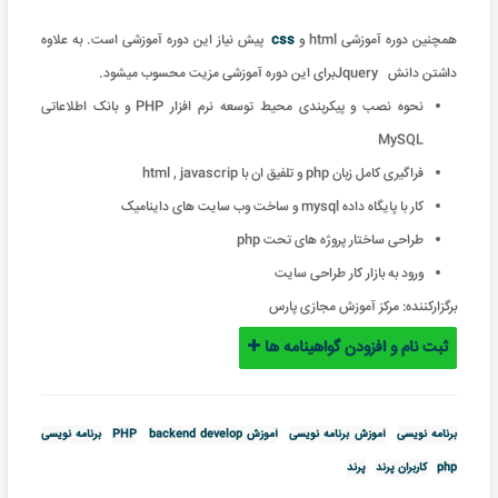
همچنین دوره آموزشی
html
و
css
پیش نیاز این دوره آموزشی است. به علاوه
داشتن دانش
Jquery
برای این دوره آموزشی مزیت محسوب میشود.
نحوه نصب و پیکربندی محیط توسعه نرم افزار PHP و بانک اطلاعاتی
MySQL
فراگیری کامل زبان php و تلفیق ان با html , javascrip
کار با پایگاه داده mysql و ساخت وب سایت های داینامیک
طراحی ساختار پروژه های تحت php
ورود به بازار کار طراحی سایت
برگزارکننده:
مرکز آموزش مجازی پارس
ثبت نام و افزودن گواهینامه ها
برنامه نویسی
آموزش برنامه نویسی
آموزش PHP
backend develop
برنامه نویسی
php
کاربران پرند
پرند