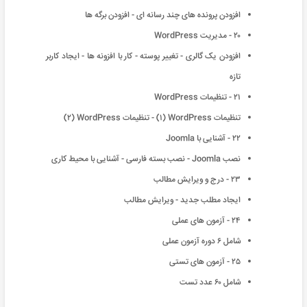
افزودن پرونده های چند رسانه ای - افزودن برگه ها
٢٠ - مدیریت WordPress
افزودن یک گالری - تغییر پوسته - کار با افزونه ها - ایجاد کاربر
تازه
٢١ - تنظیمات WordPress
تنظیمات WordPress (١) - تنظیمات WordPress (٢)
٢٢ - آشنایی با Joomla
نصب Joomla - نصب بسته فارسی - آشنایی با محیط کاری
٢٣ - درج و ویرایش مطالب
ایجاد مطلب جدید - ویرایش مطالب
٢۴ - آزمون های عملی
شامل ۶ دوره آزمون عملی
٢۵ - آزمون های تستی
شامل ۶٠ عدد تست