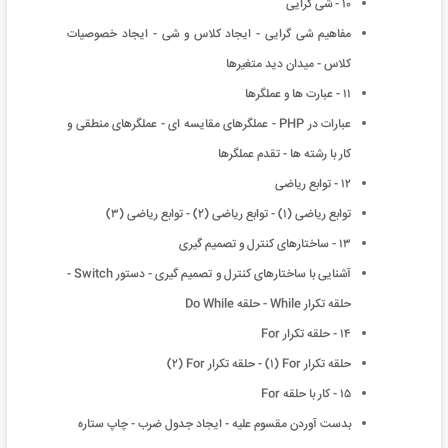
١٠ - شی گرایی
مفاهیم شی گرایی - ایجاد کلاس و شی - ایجاد خصوصیات
کلاس - میدان دید متغیرها
١١ - عبارت ها و عملگرها
عبارات در PHP - عملگرهای مقایسه ای - عملگرهای منطقی و
کار با رشته ها - تقدم عملگرها
١٢ - توابع ریاضی
توابع ریاضی (١) - توابع ریاضی (٢) - توابع ریاضی (٣)
١٣ - ساختارهای کنترل و تصمیم گیری
آشنایی با ساختارهای کنترل و تصمیم گیری - دستور Switch -
حلقه تکرار While - حلقه Do While
١۴ - حلقه تکرار For
حلقه تکرار For (١) - حلقه تکرار For (٢)
١۵ - کار با حلقه For
بدست آوردن مقسوم علیه - ایجاد جدول ضرب - چاپ ستاره