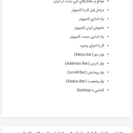
موانع و راهكارهاي كپي رايت در ايران
مراحل اول كار با كامپيوتر
راه اندازي كامپيوتر
خاموش كردن كامپيوتر
راه اندازی مجدد کامپیوتر
کار با اجزای پنجره
نوار منو (Menu bar)
نوار آدرس (Address Bar)
نوار پیمایش (scroll Bar)
نوار وضعیت (Status Bar)
آشنايي با Desktop