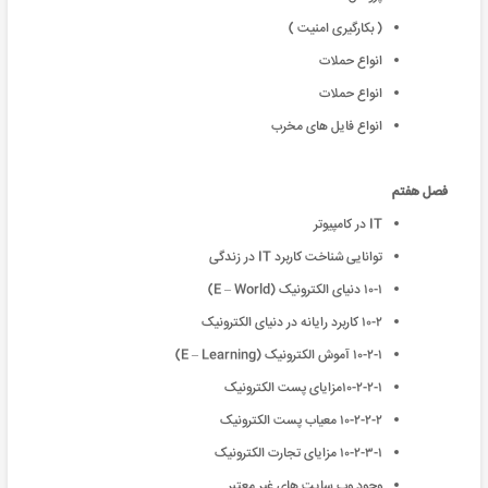
( بکارگیری امنیت )
انواع حملات
انواع حملات
انواع فایل های مخرب
فصل هفتم
IT در کامپیوتر
توانایی شناخت کاربرد IT در زندگی
۱۰-۱ دنیای الکترونیک (E – World)
۱۰-۲ کاربرد رایانه در دنیای الکترونیک
۱۰-۲-۱ آموش الکترونیک (E – Learning)
۱۰-۲-۲-۱مزایای پست الکترونیک
۱۰-۲-۲-۲ معیاب پست الکترونیک
۱۰-۲-۳-۱ مزایای تجارت الکترونیک
وجود وب سایت های غیر معتبر