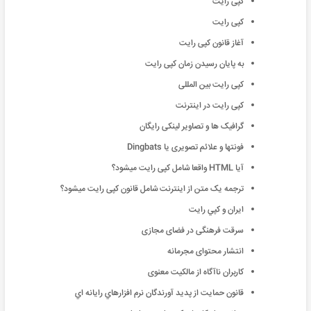
کپی رایت
کپی رایت
آغاز قانون کپی رایت
به پایان رسیدن زمان کپی رایت
کپی رایت بین المللی
کپی رایت در اینترنت
گرافیک ها و تصاویر لینکی رایگان
فونتها و علائم تصویری یا Dingbats
آیا HTML واقعا شامل کپی رایت میشود؟
ترجمه یک متن از اینترنت شامل قانون کپی رایت میشود؟
ايران و كپي رايت
سرقت فرهنگی در فضای مجازی
انتشار محتوای مجرمانه
کاربران ناآگاه از مالکیت معنوی
قانون حمايت از پديد آورندگان نرم افزارهاي رايانه اي