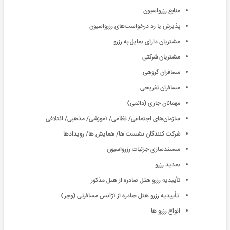
منابع رزرواسیون
پذیرش یا رد درخواست‌های رزرواسیون
مشتریان دارای تمایل به رزرو
مشتریان شرکتی
مسافران گروهی
مسافران تفریحی
مهمانان جاری (دائمی)
سازمان‌های اجتماعی/ نظامی/ آموزشی/ مذهبی/ ائتلافی
شرکت کنندگان نشست ها/ همایش ها/ رویدادها
مستند‌سازی جزئیات رزرواسیون
تمدید رزرو
‌تأییدیه رزرو هتل صادره از هتل مذکور
‌تأییدیه رزرو هتل صادره از آژانس مسافرتی (وچر)
انواع رزرو ها