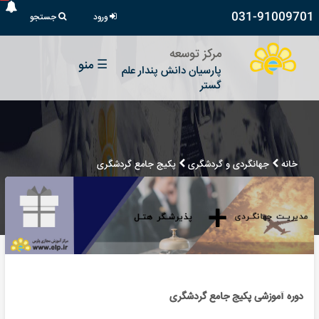
031-91009701
ورود
جستجو
مرکز توسعه
☰
منو
پارسیان دانش پندار علم
گستر
خانه
جهانگردی و گردشگری
پکیج جامع گردشگری
دوره آموزشی پکیج جامع گردشگری