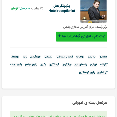
پذیرشگر هتل
۷۵ ساعت
۲,۵۰۰,۰۰۰
تومان
Hotel receptionist
برگزارکننده:
مرکز آموزش مجازی پارس
ثبت نام و افزودن گواهینامه ها
هتلداری
توریسم
مهاجرت
آژانس مسافرتی
رستوران
جهانگردی
ویزا
مهماندار
گذرنامه
تورلیدر
راهنمای تور
ایرانگردی
گردشگری
پکیج
پکیج جامع
پکیج جامع
گردشگری
پکیج گردشگری
سرفصل بسته ی آموزشی
به دلیل تطابق با دانش به روز و مورد تایید استانداردهای جهانی، امکان بروز