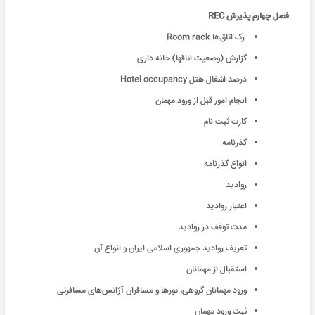
فصل چهارم پذیرش REC
رک اتاق‌ها Room rack
گزارش (وضعیت اتاقها) خانه داری
درصد اشغال هتل Hotel occupancy
انجام امور قبل از ورود مهمان
کارت ثبت نام
گذرنامه
انواع گذرنامه
روادید
اعتبار روادید
مدت توقف در روادید
تعریف روادید جمهوری اسلامی ایران و انواع آن
استقبال از مهمانان
ورود مهمانان گروهی‌، تورها و مسافران آژانس‌های مسافرتی
ثبت ورود مهمان