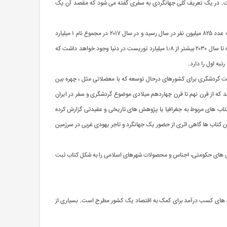
دارد به سراسر دنیا سفر می کنند. دو اصطلاح توریسم و توریست را اولین بار در سال ۱۹۳۷ مورد استفاده قرار گرفت. در یک تعریف کلی جهانگردی به سفری گفته می شود که مقصد آن یک
آمار دهه 50 میلادی نشان می دهد تعداد توریست ها چندان زیاد نبود و گفته می شود که فقط حدود ۲۵ میلیون توریست تا آن زمان وجود داشت. این آمار در سال ۲۰۰۷ به عدد ۸۲۵ میلیون نفر در سال رسید و در سال ۲۰۱۷ در مجموع نام ۱ میلیارد
۳۲۳ میلیون نفر توریست ثبت شد. سفرهای گردشگری معمولا برای بازدید از مقاصد طبیعی و گردشی و تاریخی سایر کشورها انجام می شود. طبق پیش ‌بینی های انجام شده تا سال ۲۰۳۰ بیشتر از ۱٫۸ میلیارد توریست در دنیا وجود خواهد داشت که
ت گردشگری برای کشورهای درحال توسعه که با معضلاتی مثل ، چهره بین‌
 که از قرن نهم تا قرن چهاردهم میلادی موضوع گردشگری و سفر در ایران
تاب‌ های مربوط به جغرافیا یا پژوهش‌ های تاریخی و عقیدتی گزارش کرده
ین کتاب ها گاهی اثری از حضور یک جهانگرد و تاجر یهودی غربی در سرزمین
وش های حکومتی، اجناس و محصولات شهرهای اسلامی را به شکل کتاب ثبت
حوزه های کسب درآمد برای کمک به اقتصاد یک کشور مطرح است. بسیاری از