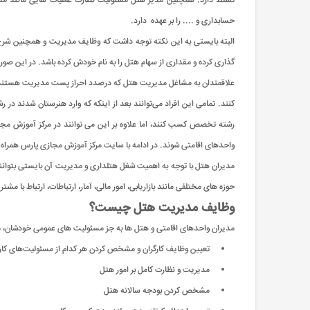
تسلط دارد. همچنین مدیر هتل مسئولیت نظارت عملیات هایی مانند مدیر
حسابداری و .... را بر عهده دارد.
البته بایستی به این نکته توجه داشت که وظایف مدیریت و همچنین شرح و
گذاری کرده و مقداری از سهام هتل را به نام خودش کرده باشد. در این صو
علاقمندان به مشاغل مدیریت هتل که درصدد احراز پست مدیریت هستند و ی
کنند. تمامی این افراد می‌توانند بعد از اینکه که وارد هنرستان شدند د
رشته تخصص کسب کنند، اما علاوه بر این می توانند در مرکز آموزش مج
واحدهای اقامتی شوند. در ادامه با سایت مرکز آموزش مجازی پارس همراه باشی
مدیران هتل با توجه به اهمیت شغل هتلداری و مدیریت آن بایستی بتوانند به
حوزه های مختلفی مانند بازاریابی، امور مالی، آمار، ارتباطات، ارتباط با مشت
وظایف مدیریت هتل چیست؟
مدیران واحدهای اقامتی و هتل ها به جز مسئولیت های عمومی خودشان، مس
تعیین وظایف کارگران و مشخص کردن هر کدام از مسئولیت‌های کار
مدیریت و نظارت کامل بر امور هتل
مشخص کردن بودجه سالانه هتل