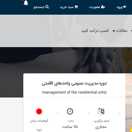
ورود
عضویت
سبد خرید
جستجو
مقالات
کسب درآمد کنید
دوره مدیریت عمومی واحدهای اقامتی
management of the residential units
نحوه برگزاری :
مدت :
گواهینامه پایان
مجازی
۷۵ ساعت
دوره: