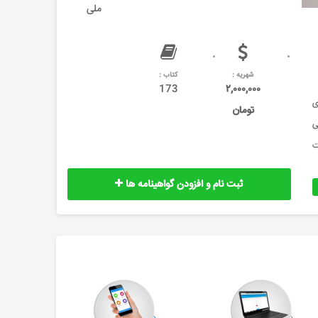
ملی
شهریه :
کتاب :
173
۲,۰۰۰,۰۰۰
دی
تومان
ی
 دارد.&nbsp; &nbsp; مدیریت
ثبت نام و افزودن گواهینامه ها