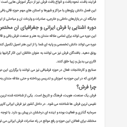
فرآیند بافت، نحوه بافت و انواع بافت فرش نیز از دیگر آموزش هایی است ک
این فصل دانش پژوهان با مراکز و شهرها و استان های مهم حوزه قالی بافی
جایگاه آن در بازارهای داخلی و خارجی، صادرات و واردات آن و مباحثی از
دوره آشنایی با فرش ایرانی و جغرافیای آن مخ
این دوره می تواند برای تمامی علاقه مندان به هنر و صنعت فرش بافی و قا
دوره می تواند دانش تخصصی و پایه ای شما را از این هنر اصیل تکمیل کند.
رونق دهید. بافندگان فرش نیز می توانند به عنوان خالقان این آثار گرانبها
آثاری بی بدیل و زیبا خلق کنند.
صنایع و کارخانجات فعال در حوزه فرشبافی نیز می توانند با برگزاری ای
افرادی که در این حوزه به آموزش و تدریس پرداخته و حتی علاقه مندان به ای
چرا فرش؟
فرش یک صنعت، هویت، فرهنگ و تاریخ است. یکی از شناخته شده ترین و معر
نفیس ترین فرش ها شناخته می شود. در داخل کشور نیز فرش ایرانی کاربرد ب
سرمایه گذاری و فعالیت بوده و آینده ای درخشان در پیش رو دارد. با توجه 
مختلف برای فعالان این حوزه و رفع موانع در راه صادرات فرش ایرانی می 