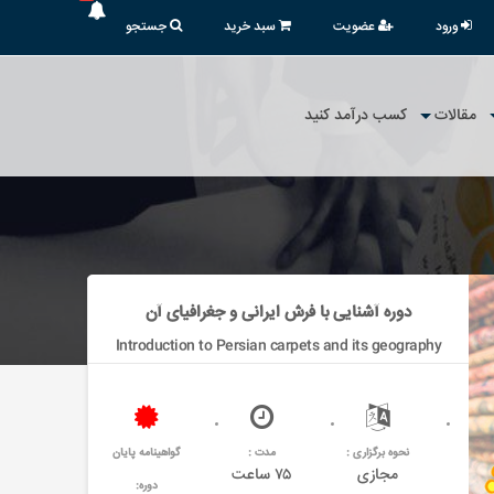
ورود
عضویت
سبد خرید
جستجو
مقالات
کسب درآمد کنید
دوره آشنایی با فرش ایرانی و جغرافیای آن
Introduction to Persian carpets and its geography
نحوه برگزاری :
مدت :
گواهینامه پایان
مجازی
۷۵ ساعت
دوره: