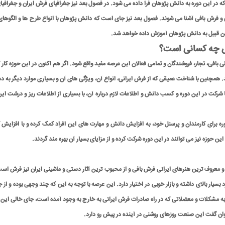
ه در این دوره به دانش پژوهان فرا داده می شود. در فصول بعد نیز جغرافیای فرش ایران و جغراف
 و فرش بافی آشنا می شوند. فصول بعد نیز جای است که دانش پژوهان با انواع طرح ها و الگوهای
 این قبیل به دانش پژوهان آموزش داده خواهد شد.
تص چه کسانی است؟
لی بافی، تجار، فروشندگان و تمامی فعالان این عرصه مفید واقع شود. اگر هم اکنون در این حوزه ک
 همچنین با شناخت عمیقی که از فرش ایرانی، انواع آن، ویژگی های آن و بسیاری موارد دیگر به دست
 با شرکت در این دوره و کسب دانش و اطلاعات لازم درباره آن، با بسیاری از اطلاعات ریز و درشت این
ن دوره برای کارمندان و پرسنل خود، به افزایش دانش و مهارت های این افراد کمک کرده و با افز
ن حوزه نیز می توانند در این دوره شرکت کرده و از مزایای بسیار آن بهره مند گردند.
وف ترین هنرهای ایرانی فرش بافی و از محبوب ترین آثار دستی و ماشینی ایران نیز فرش است. 
سیار بالای داشته و بازار خوبی در اختیار دارد. این عرصه با توجه به این که چند وجهی بوده و ا
به مشکلات و معضلاتی که در راه صادرات فرش ایرانی به خارج به وجود آمده است، جای خالی این هن
توان گفت این صنعت روزهای روشنی در آینده در پیش رو دارد.