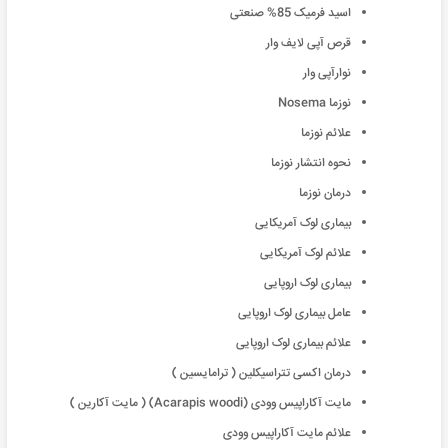
اسید فرمیک 85% صنعتی
قرص آپی لایف وار
نوارآپی وار
نوزما Nosema
علائم نوزما
نحوه انتشار نوزما
درمان نوزما
بیماری لوک آمریکایی
علائم لوک آمریکایی
بیماری لوک اروپایی
عامل بیماری لوک اروپایی
علائم بیماری لوک اروپایی
درمان اکسی تتراسیکلین ( ترامایسین )
مایت آکاراپیس وودی (Acarapis woodi) ( مایت آکارین )
علائم مایت آکاراپیس وودی