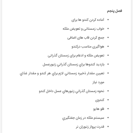
فصل پنجم
آماده کردن کندو ها برای
خواب زمستانی و تعویض ملکه
جمع کردن قاب های اضافی
هواگيری مناسب درکندو
تعویض ملکه و ادغام برای زمستان گذرانی
بازديد كندوها براي زمستان گذراني زنبورعسل
تعيين مقدار ذخيره زمستاني لازم براي هر كندو و مقدار غذاي
مورد نیاز
نحوه زمستان گذراني زنبورهاي عسل داخل كندو
کندوی
فلو هایو
سيستم ملكه در زمان جفتگيري
قدرت پرواز زنبوران نر