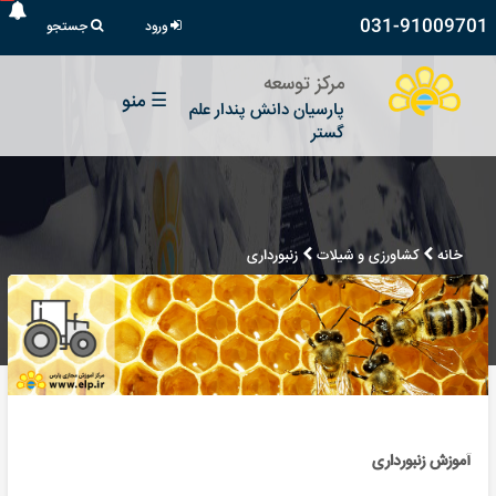
031-91009701
ورود
جستجو
مرکز توسعه
☰
منو
پارسیان دانش پندار علم
گستر
خانه
کشاورزی و شیلات
زنبورداری
آموزش زنبورداری