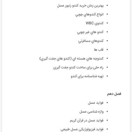
بهترین زمان خرید کندو زنبور عسل
انواع کندوهاي چوبي
کندوی WBC
کندو هاي غير چوبي
کندوهاي مسافرتي
قاب ها
کندوچه هاي هسته اي (کندو هاي جفت گيري)
راه حلی برای ساخت کندو جفت گیری
تهیه شناسنامه برای کندو
فصل دهم
فواید عسل
واژه شناسی عسل
فواید عسل در قرآن کریم
فواید فیزیولوژیکی عسل طبیعی