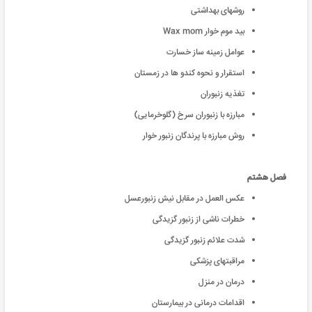
روشهای بهداشتی
بید موم خوار Wax mom
عوامل زمینه ساز خسارت
استقرار و نحوه کندو ها در زمستان
تغذیه زنبوران
مبارزه با زنبوران سرخ (گلوخرمایی)
روش مبارزه با پرندگان زنبور خوار
فصل هشتم
عكس العمل در مقابل نيش زنبورعسل
خطرات ناشی از زنبور گزیدگی
شدت علائم زنبور گزیدگی
مراقبتهای پزشکی
درمان در منزل
اقدامات درمانی در بیمارستان