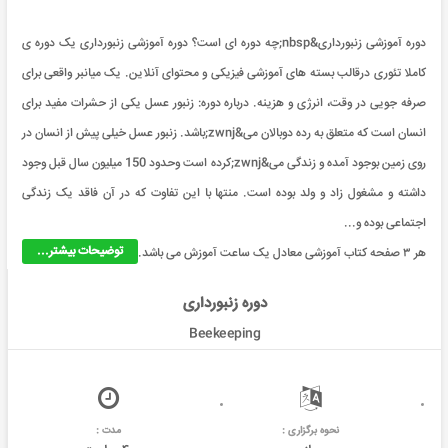
دوره آموزشی زنبورداری&nbsp;چه دوره ای است؟ دوره آموزشی زنبورداری یک دوره ی
کاملا تئوری درقالب بسته های آموزشی فیزیکی و محتوای آنلاین. یک میانبر واقعی برای
صرفه جویی در وقت، انرژی و هزینه. درباره دوره: زنبور عسل یکی از حشرات مفید برای
انسان است که متعلق به رده دوبالان می&zwnj;باشد. زنبور عسل خیلی پیش از انسان در
روی زمین بوجود آمده و زندگی می&zwnj;کرده است وحدود 150 میلیون سال قبل وجود
داشته و مشغول زاد و ولد بوده است. منتها با این تفاوت که در آن فاقد یک زندگی
اجتماعی بوده و...
توضیحات بیشتر...
هر ۳ صفحه کتاب آموزشی معادل یک ساعت آموزش می باشد.
دوره زنبورداری
Beekeeping
نحوه برگزاری :
مدت :